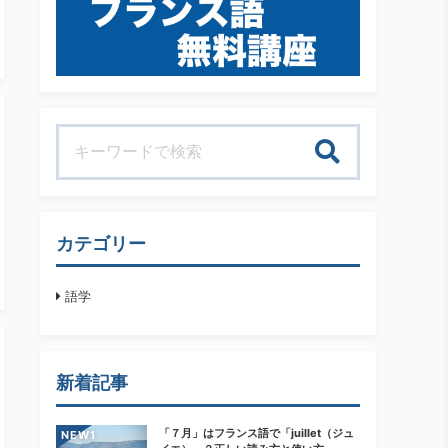
検索
カテゴリー
語学
新着記事
「７月」はフランス語で「juillet（ジュ
NEW