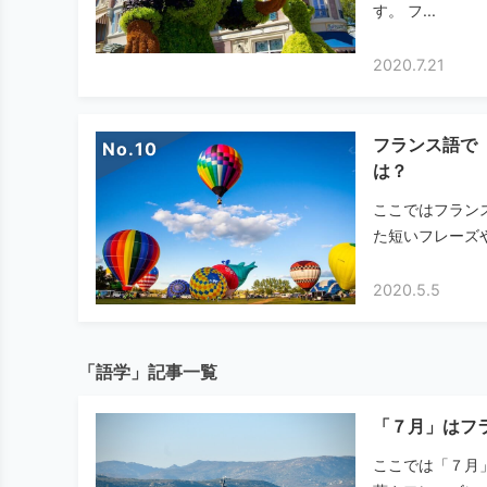
す。 フ...
2020.7.21
フランス語で
No.
は？
ここではフラン
た短いフレーズや
2020.5.5
「語学」記事一覧
「７月」はフラ
ここでは「７月