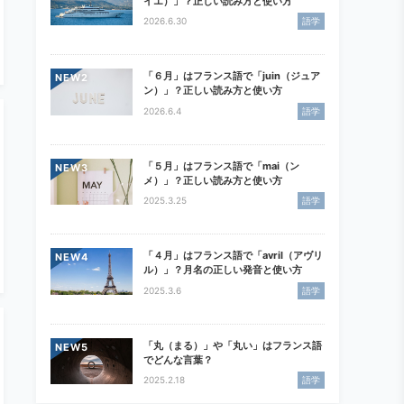
イエ）」？正しい読み方と使い方
2026.6.30
語学
「６月」はフランス語で「juin（ジュア
NEW
ン）」？正しい読み方と使い方
2026.6.4
語学
「５月」はフランス語で「mai（ン
NEW
メ）」？正しい読み方と使い方
2025.3.25
語学
「４月」はフランス語で「avril（アヴリ
NEW
ル）」？月名の正しい発音と使い方
2025.3.6
語学
「丸（まる）」や「丸い」はフランス語
NEW
でどんな言葉？
2025.2.18
語学