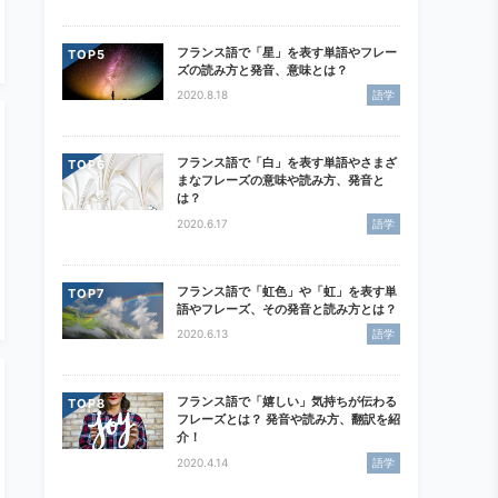
フランス語で「星」を表す単語やフレー
TOP
ズの読み方と発音、意味とは？
2020.8.18
語学
フランス語で「白」を表す単語やさまざ
TOP
まなフレーズの意味や読み方、発音と
は？
2020.6.17
語学
フランス語で「虹色」や「虹」を表す単
TOP
語やフレーズ、その発音と読み方とは？
2020.6.13
語学
フランス語で「嬉しい」気持ちが伝わる
TOP
フレーズとは？ 発音や読み方、翻訳を紹
介！
2020.4.14
語学