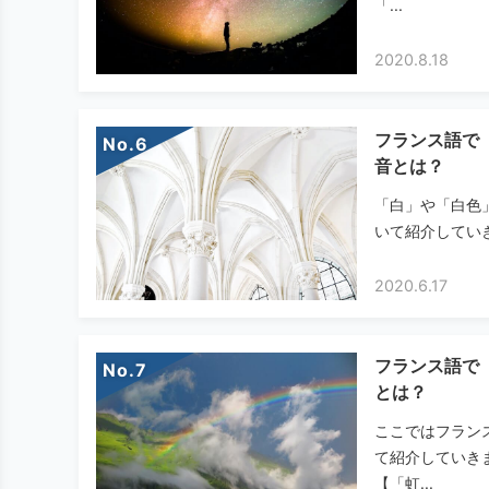
「...
2020.8.18
フランス語で
No.
音とは？
「白」や「白色
いて紹介していき
2020.6.17
フランス語で
No.
とは？
ここではフラン
て紹介していき
【「虹...