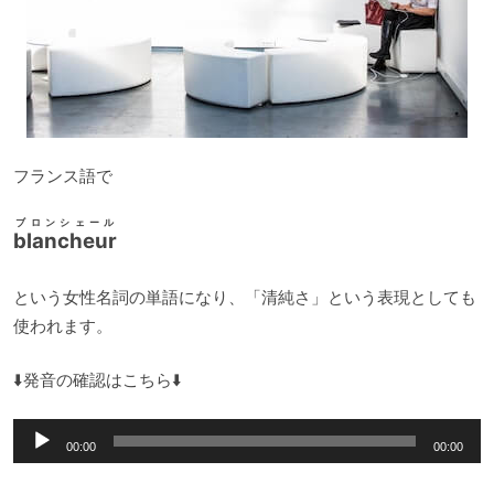
フランス語で
ブロンシェール
blancheur
という女性名詞の単語になり、「清純さ」という表現としても
使われます。
⬇️発音の確認はこちら⬇️
音
00:00
00:00
声