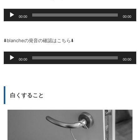
音
00:00
00:00
声
プ
レ
⬇️blancheの発音の確認はこちら⬇️
ー
音
ヤ
00:00
00:00
声
ー
プ
レ
ー
白くすること
ヤ
ー