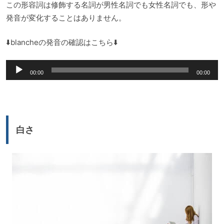
この形容詞は修飾する名詞が男性名詞でも女性名詞でも、形や
発音が変化することはありません。
⬇️blancheの発音の確認はこちら⬇️
音
00:00
00:00
声
プ
レ
ー
白さ
ヤ
ー