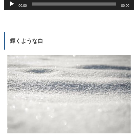
音
00:00
00:00
声
プ
レ
ー
輝くような白
ヤ
ー