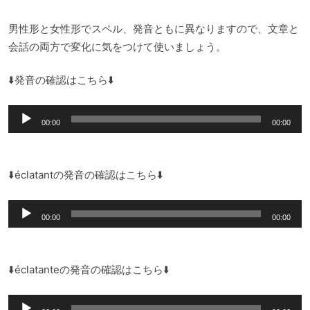
男性形と女性形でスペル、発音ともに異なりますので、文章と
会話の両方で変化に気をつけて使いましょう。
⬇️発音の確認はこちら⬇️
音
00:00
00:00
声
プ
レ
⬇️éclatantの発音の確認はこちら⬇️
ー
音
ヤ
00:00
00:00
声
ー
プ
レ
⬇️éclatanteの発音の確認はこちら⬇️
ー
音
ヤ