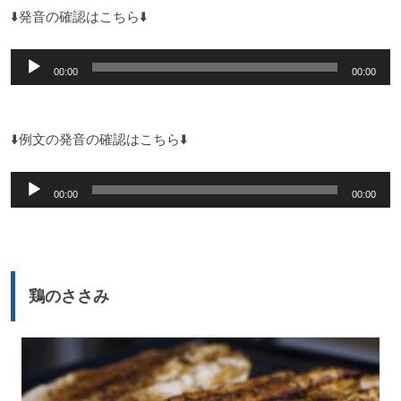
⬇️発音の確認はこちら⬇️
音
00:00
00:00
声
プ
レ
⬇️例文の発音の確認はこちら⬇️
ー
音
ヤ
00:00
00:00
声
ー
プ
レ
ー
鶏のささみ
ヤ
ー