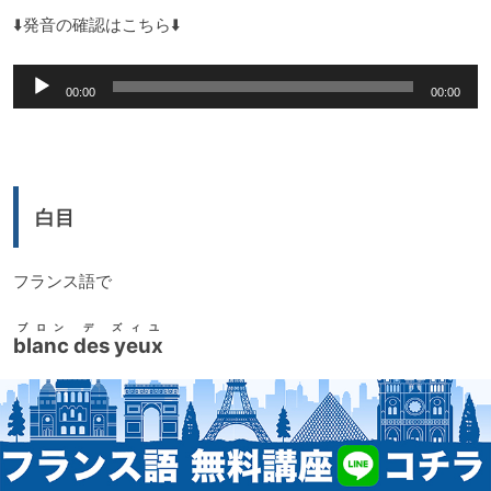
⬇️発音の確認はこちら⬇️
音
00:00
00:00
声
プ
レ
ー
白目
ヤ
ー
フランス語で
ブロン デ ズィユ
blanc des yeux
という表現になります。
「yeux（イユ）」は「目」という意味の男性名詞になり、両眼
を表す単語になります。