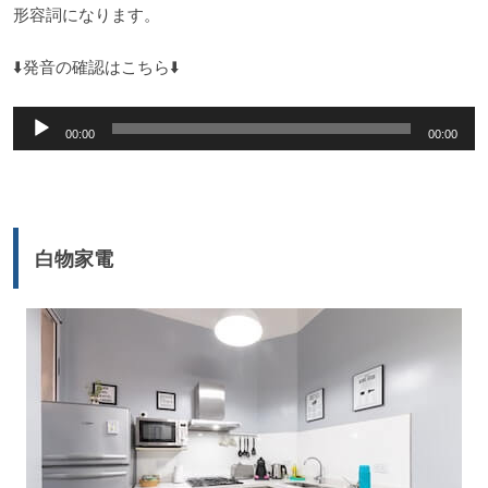
形容詞になります。
⬇️発音の確認はこちら⬇️
音
00:00
00:00
声
プ
レ
ー
白物家電
ヤ
ー