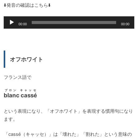
⬇️発音の確認はこちら⬇️
音
00:00
00:00
声
プ
レ
ー
オフホワイト
ヤ
ー
フランス語で
ブロン キャッセ
blanc cassé
という表現になり、「オフホワイト」を表現する慣用句になり
ます。
「cassé（キャッセ）」は「壊れた」「割れた」という意味の