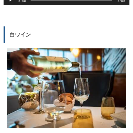
00:00
00:00
声
ー
プ
レ
ー
白ワイン
ヤ
ー