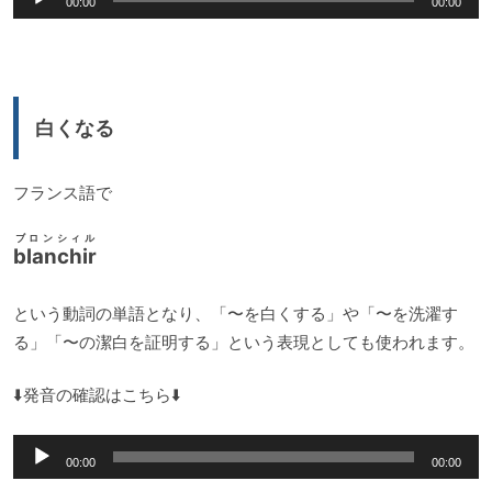
00:00
00:00
声
プ
レ
ー
白くなる
ヤ
ー
フランス語で
ブロンシィル
blanchir
という動詞の単語となり、「〜を白くする」や「〜を洗濯す
る」「〜の潔白を証明する」という表現としても使われます。
⬇️発音の確認はこちら⬇️
音
00:00
00:00
声