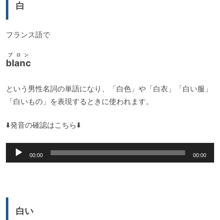
白
フランス語で
ブロン
blanc
という男性名詞の単語になり、「白色」や「白衣」「白い服」
「白いもの」を表現するときに使われます。
⬇️発音の確認はこちら⬇️
音
00:00
00:00
声
プ
レ
ー
白い
ヤ