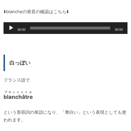
プ
レ
⬇️blancheの発音の確認はこちら⬇️
ー
音
ヤ
00:00
00:00
声
ー
プ
レ
ー
白っぽい
ヤ
ー
フランス語で
ブロンシャトル
blanchâtre
という形容詞の単語になり、「青白い」という表現としても使
われます。