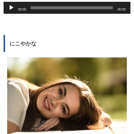
音
00:00
00:00
声
プ
レ
ー
にこやかな
ヤ
ー