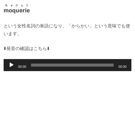
モォクェリ
moquerie
という女性名詞の単語になり、「からかい」という意味でも使
います。
⬇️発音の確認はこちら⬇️
音
00:00
00:00
声
プ
レ
ー
ヤ
ー