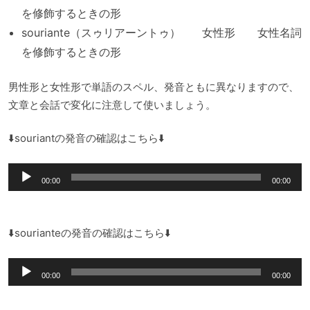
を修飾するときの形
souriante（スゥリアーントゥ） 女性形 女性名詞
を修飾するときの形
男性形と女性形で単語のスペル、発音ともに異なりますので、
文章と会話で変化に注意して使いましょう。
⬇️souriantの発音の確認はこちら⬇️
音
00:00
00:00
声
プ
レ
⬇️sourianteの発音の確認はこちら⬇️
ー
音
ヤ
00:00
00:00
声
ー
プ