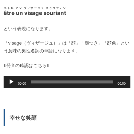
エトル アン ヴィザージュ スゥリヤォン
être un visage souriant
という表現になります。
「visage（ヴィザージュ）」は「顔」「顔つき」「顔色」とい
う意味の男性名詞の単語になります。
⬇️発音の確認はこちら⬇️
音
00:00
00:00
声
プ
レ
ー
幸せな笑顔
ヤ
ー