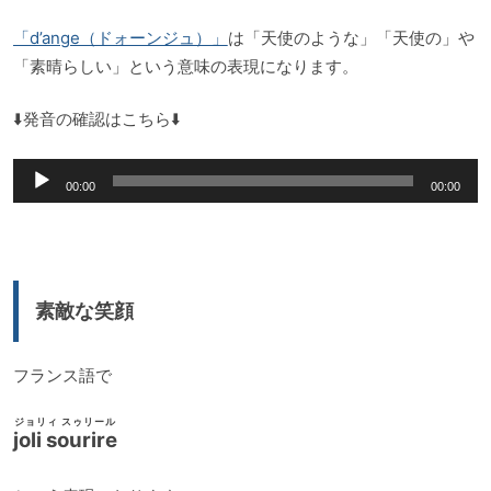
「d’ange（ドォーンジュ）」
は「天使のような」「天使の」や
「素晴らしい」という意味の表現になります。
⬇️発音の確認はこちら⬇️
音
00:00
00:00
声
プ
レ
ー
素敵な笑顔
ヤ
ー
フランス語で
ジョリィ スゥリール
joli sourire