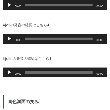
音
00:00
00:00
声
プ
レ
⬇️joliの発音の確認はこちら⬇️
ー
音
ヤ
00:00
00:00
声
ー
プ
レ
⬇️jolieの発音の確認はこちら⬇️
ー
音
ヤ
00:00
00:00
声
ー
プ
レ
ー
喜色満面の笑み
ヤ