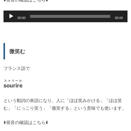
音
00:00
00:00
声
プ
レ
ー
微笑む
ヤ
ー
フランス語で
スゥリール
sourire
という動詞の単語になり、人に「ほほ笑みかける」「ほほ笑
む」「にっこり笑う」「微笑する」という意味でも使います。
⬇️発音の確認はこちら⬇️