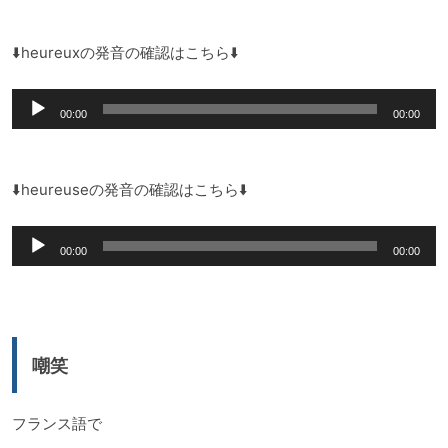
プ
レ
⬇️heureuxの発音の確認はこちら⬇️
ー
音
ヤ
00:00
00:00
声
ー
プ
レ
⬇️heureuseの発音の確認はこちら⬇️
ー
音
ヤ
00:00
00:00
声
ー
プ
レ
ー
嘲笑
ヤ
ー
フランス語で