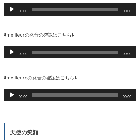
音
00:00
00:00
声
プ
レ
⬇️meilleurの発音の確認はこちら⬇️
ー
音
ヤ
00:00
00:00
声
ー
プ
レ
⬇️meilleureの発音の確認はこちら⬇️
ー
音
ヤ
00:00
00:00
声
ー
プ
レ
ー
天使の笑顔
ヤ