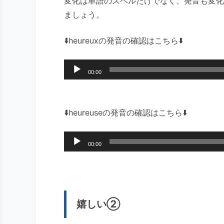
変化は単語のスペルだけでなく、発音も変化
ましょう。
⬇️heureuxの発音の確認はこちら⬇️
音
00:00
声
プ
レ
⬇️heureuseの発音の確認はこちら⬇️
ー
ヤ
音
00:00
ー
声
プ
レ
ー
嬉しい②
ヤ
ー