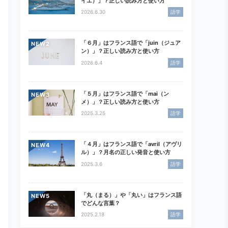
イエ）」？正しい読み方と使い方
2026.6.30
語学
「６月」はフランス語で「juin（ジュア
NEW
ン）」？正しい読み方と使い方
2026.6.4
語学
「５月」はフランス語で「mai（ン
NEW
メ）」？正しい読み方と使い方
2025.3.25
語学
「４月」はフランス語で「avril（アヴリ
NEW
ル）」？月名の正しい発音と使い方
2025.3.6
語学
「丸（まる）」や「丸い」はフランス語
NEW
でどんな言葉？
2025.2.18
語学