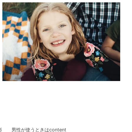
印
に
キ
は
ー
上
を
下
使
矢
っ
印
て
キ
く
ー
だ
を
さ
使
い。
っ
て
く
だ
さ
男性が使うときはcontent
い。