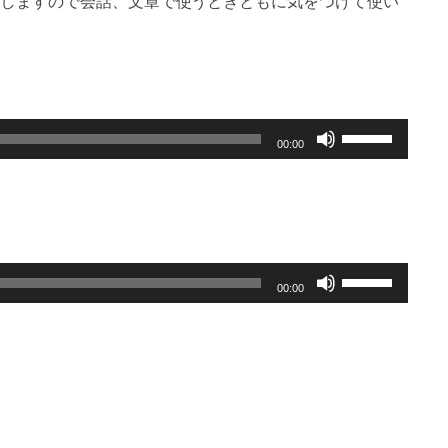
しますので会話、文章で使うときともに気をつけて使い
ボ
00:00
リ
ュ
ー
ム
調
ボ
00:00
節
リ
に
ュ
は
ー
上
ム
下
調
矢
節