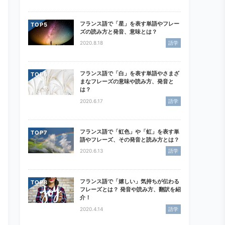
フランス語で「星」を表す単語やフレー
TOP
ズの読み方と発音、意味とは？
2020.8.18
語学
フランス語で「白」を表す単語やさまざ
TOP
まなフレーズの意味や読み方、発音と
は？
2020.6.17
語学
フランス語で「虹色」や「虹」を表す単
TOP
語やフレーズ、その発音と読み方とは？
2020.6.13
語学
フランス語で「嬉しい」気持ちが伝わる
TOP
フレーズとは？ 発音や読み方、翻訳を紹
介！
2020.4.14
語学