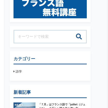
検索
カテゴリー
語学
新着記事
「７月」はフランス語で「juillet（ジュ
NEW