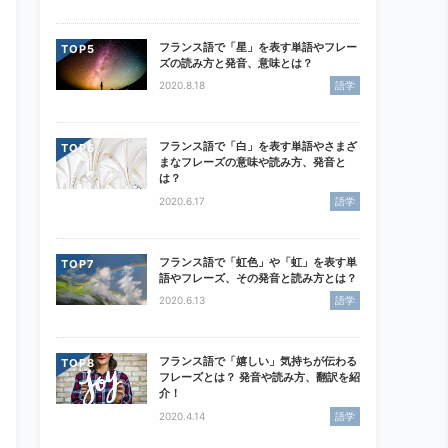
フランス語で「星」を表す単語やフレー
TOP
ズの読み方と発音、意味とは？
2020.8.18
語学
フランス語で「白」を表す単語やさまざ
TOP
まなフレーズの意味や読み方、発音と
は？
2020.6.17
語学
フランス語で「虹色」や「虹」を表す単
TOP
語やフレーズ、その発音と読み方とは？
2020.6.13
語学
フランス語で「嬉しい」気持ちが伝わる
TOP
フレーズとは？ 発音や読み方、翻訳を紹
介！
2020.4.14
語学