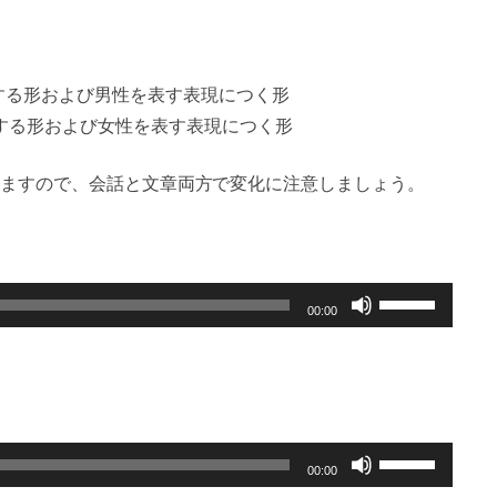
する形および男性を表す表現につく形
する形および女性を表す表現につく形
ますので、会話と文章両方で変化に注意しましょう。
ボ
00:00
リ
ュ
ー
ム
調
ボ
00:00
節
リ