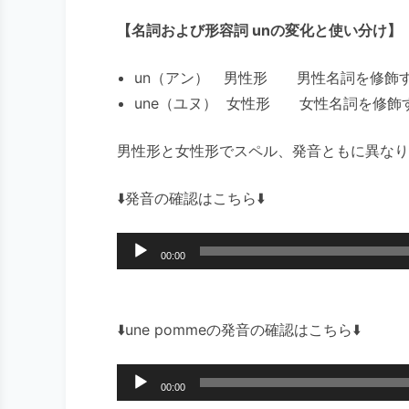
【名詞および形容詞 unの変化と使い分け】
un（アン） 男性形 男性名詞を修飾
une（ユヌ） 女性形 女性名詞を修飾
男性形と女性形でスペル、発音ともに異なり
⬇️発音の確認はこちら⬇️
音
00:00
声
プ
レ
⬇️une pommeの発音の確認はこちら⬇️
ー
ヤ
音
00:00
ー
声