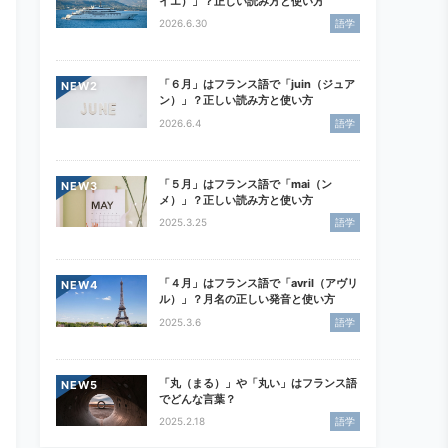
イエ）」？正しい読み方と使い方
2026.6.30
語学
「６月」はフランス語で「juin（ジュア
NEW
ン）」？正しい読み方と使い方
2026.6.4
語学
「５月」はフランス語で「mai（ン
NEW
メ）」？正しい読み方と使い方
2025.3.25
語学
「４月」はフランス語で「avril（アヴリ
NEW
ル）」？月名の正しい発音と使い方
2025.3.6
語学
「丸（まる）」や「丸い」はフランス語
NEW
でどんな言葉？
2025.2.18
語学