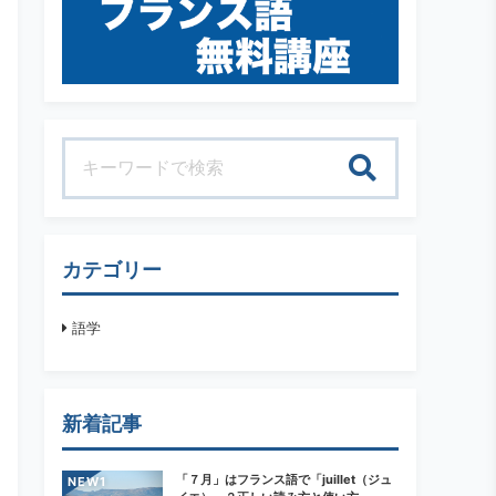
検索
カテゴリー
語学
新着記事
「７月」はフランス語で「juillet（ジュ
NEW