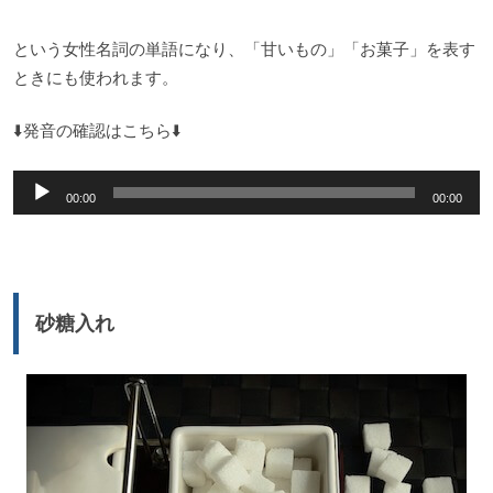
という女性名詞の単語になり、「甘いもの」「お菓子」を表す
ときにも使われます。
⬇️発音の確認はこちら⬇️
音
00:00
00:00
声
プ
レ
ー
砂糖入れ
ヤ
ー