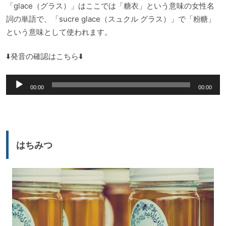
「glace（グラス）」はここでは「糖衣」という意味の女性名
詞の単語で、「sucre glace（スュクル グラス）」で「粉糖」
という意味として使われます。
⬇️発音の確認はこちら⬇️
音
00:00
00:00
声
プ
レ
ー
はちみつ
ヤ
ー