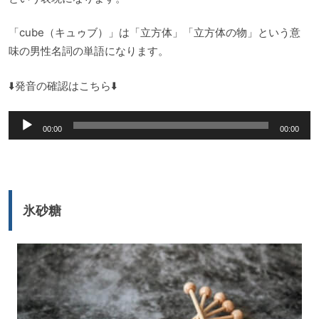
「cube（キュゥブ）」は「立方体」「立方体の物」という意
味の男性名詞の単語になります。
⬇️発音の確認はこちら⬇️
音
00:00
00:00
声
プ
レ
ー
氷砂糖
ヤ
ー