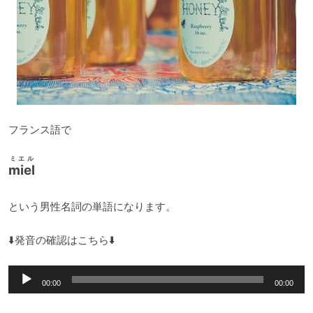
フランス語で
ミエル
miel
という男性名詞の単語になります。
⬇️発音の確認はこちら⬇️
音
00:00
00:00
声