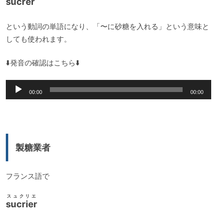
sucrer
という動詞の単語になり、「〜に砂糖を入れる」という意味と
しても使われます。
⬇️発音の確認はこちら⬇️
音
00:00
00:00
声
プ
レ
ー
製糖業者
ヤ
ー
フランス語で
スュクリエ
sucrier