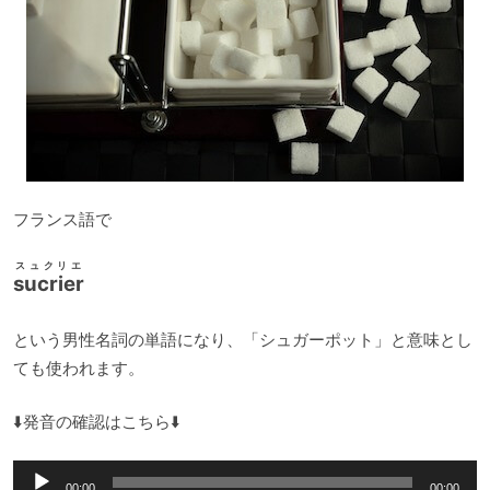
フランス語で
スュクリエ
sucrier
という男性名詞の単語になり、「シュガーポット」と意味とし
ても使われます。
⬇️発音の確認はこちら⬇️
音
00:00
00:00