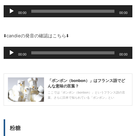
ー
音
ヤ
00:00
00:00
声
ー
プ
レ
⬇️candieの発音の確認はこちら⬇️
ー
音
ヤ
00:00
00:00
声
ー
プ
レ
「ボンボン（bonbon）」はフランス語でど
ー
んな意味の言葉？
ヤ
ここでは「ボンボン（bonbon）」というフランス語の言
葉、さらに日本で知られている「ボンボン」とい
ー
粉糖