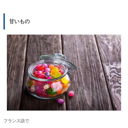
プ
レ
ー
甘いもの
ヤ
ー
フランス語で