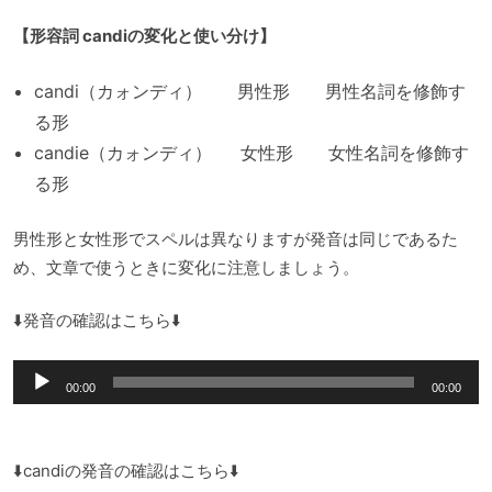
【形容詞 candiの変化と使い分け】
candi（カォンディ） 男性形 男性名詞を修飾す
る形
candie（カォンディ） 女性形 女性名詞を修飾す
る形
男性形と女性形でスペルは異なりますが発音は同じであるた
め、文章で使うときに変化に注意しましょう。
⬇️発音の確認はこちら⬇️
音
00:00
00:00
声
プ
レ
⬇️candiの発音の確認はこちら⬇️