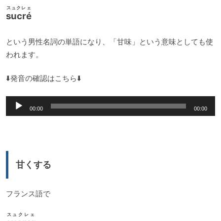
スュクレェ
sucré
という男性名詞の単語になり、「甘味」という意味としても使
われます。
⬇️発音の確認はこちら⬇️
音
00:00
00:00
声
プ
レ
ー
甘くする
ヤ
ー
フランス語で
スュクレェ