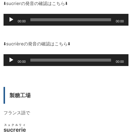
⬇️sucrierの発音の確認はこちら⬇️
音
00:00
00:00
声
プ
レ
⬇️sucrièreの発音の確認はこちら⬇️
ー
音
ヤ
00:00
00:00
声
ー
プ
レ
ー
製糖工場
ヤ
ー
フランス語で
スュクルリィ
sucrerie