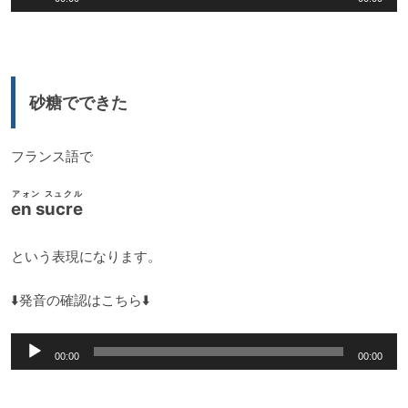
声
プ
レ
ー
砂糖でできた
ヤ
ー
フランス語で
アォン スュクル
en sucre
という表現になります。
⬇️発音の確認はこちら⬇️
音
00:00
00:00
声
プ