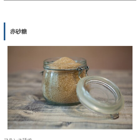
声
プ
レ
ー
赤砂糖
ヤ
ー