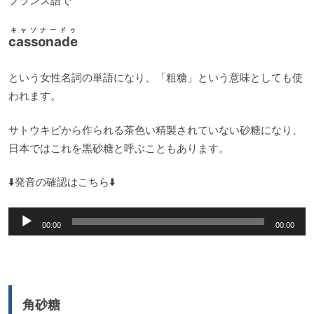
フランス語で
キャソナードゥ
cassonade
という女性名詞の単語になり、「粗糖」という意味としても使
われます。
サトウキビから作られる茶色い精製されていない砂糖になり、
日本ではこれを黒砂糖と呼ぶこともあります。
⬇️発音の確認はこちら⬇️
音
00:00
00:00
声
プ
レ
ー
角砂糖