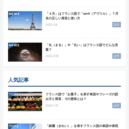
「４月」はフランス語で「avril（アヴリル）」？月
NEW
名の正しい発音と使い方
2025.3.6
語学
「丸（まる）」や「丸い」はフランス語でどんな言
NEW
葉？
2025.2.18
語学
人気記事
フランス語で「お菓子」を表す単語やフレーズの読
TOP
み方と発音、その意味とは？
2020.7.31
語学
「綺麗（きれい）」を表すフランス語の単語や表現
TOP