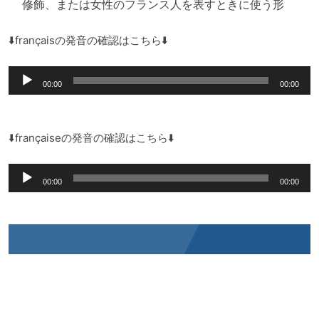
修飾、または女性のフランス人を表すときに使う形
⬇️françaisの発音の確認はこちら⬇️
音
00:00
00:00
声
プ
レ
⬇️françaiseの発音の確認はこちら⬇️
ー
音
ヤ
00:00
00:00
声
ー
プ
レ
ー
ヤ
ー