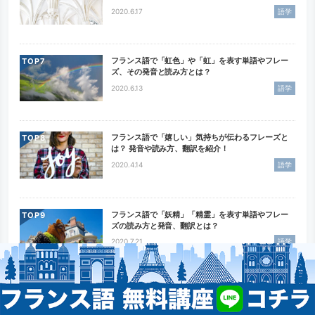
2020.6.17
語学
フランス語で「虹色」や「虹」を表す単語やフレー
TOP
ズ、その発音と読み方とは？
2020.6.13
語学
フランス語で「嬉しい」気持ちが伝わるフレーズと
TOP
は？ 発音や読み方、翻訳を紹介！
2020.4.14
語学
フランス語で「妖精」「精霊」を表す単語やフレー
TOP
ズの読み方と発音、翻訳とは？
2020.7.21
語学
フランス語で「空」を表す単語やフレーズを紹介！
TOP
その発音と読み方とは？