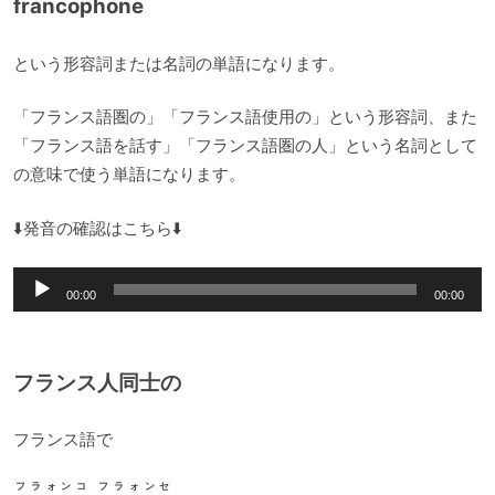
francophone
という形容詞または名詞の単語になります。
「フランス語圏の」「フランス語使用の」という形容詞、また
「フランス語を話す」「フランス語圏の人」という名詞として
の意味で使う単語になります。
⬇️発音の確認はこちら⬇️
音
00:00
00:00
声
プ
レ
フランス人同士の
ー
ヤ
フランス語で
ー
フラォンコ フラォンセ