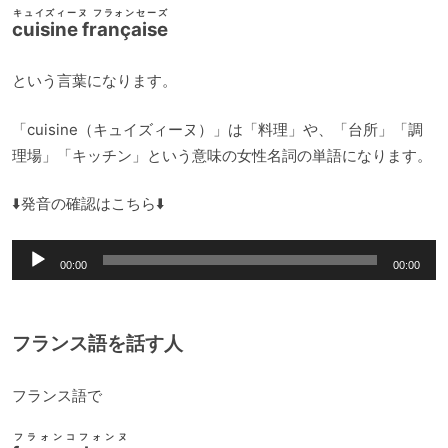
キュイズィーヌ フラォンセーズ
cuisine française
という言葉になります。
「cuisine（キュイズィーヌ）」は「料理」や、「台所」「調
理場」「キッチン」という意味の女性名詞の単語になります。
⬇️発音の確認はこちら⬇️
音
00:00
00:00
声
プ
レ
フランス語を話す人
ー
ヤ
フランス語で
ー
フラォンコフォンヌ