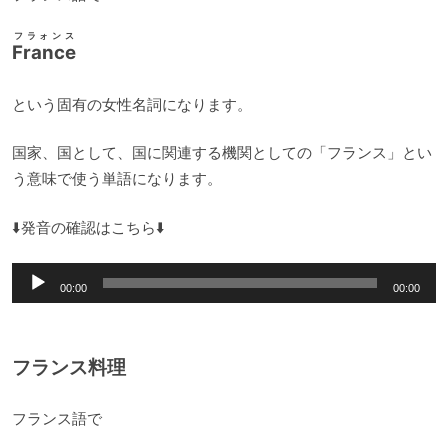
フラォンス
France
という固有の女性名詞になります。
国家、国として、国に関連する機関としての「フランス」とい
う意味で使う単語になります。
⬇️発音の確認はこちら⬇️
音
00:00
00:00
声
プ
レ
フランス料理
ー
ヤ
フランス語で
ー