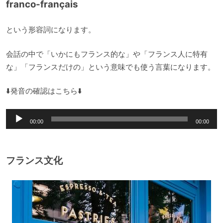
franco-français
という形容詞になります。
会話の中で「いかにもフランス的な」や「フランス人に特有
な」「フランスだけの」という意味でも使う言葉になります。
⬇️発音の確認はこちら⬇️
音
00:00
00:00
声
プ
レ
フランス文化
ー
ヤ
ー