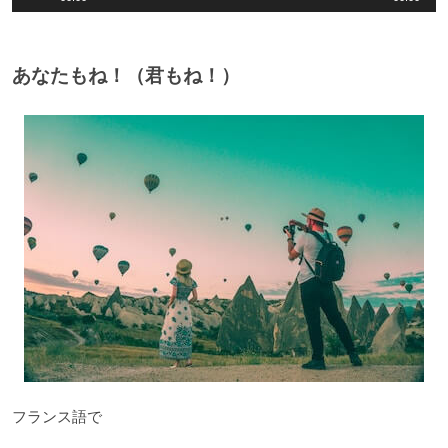
声
プ
レ
あなたもね！（君もね！）
ー
ヤ
ー
フランス語で