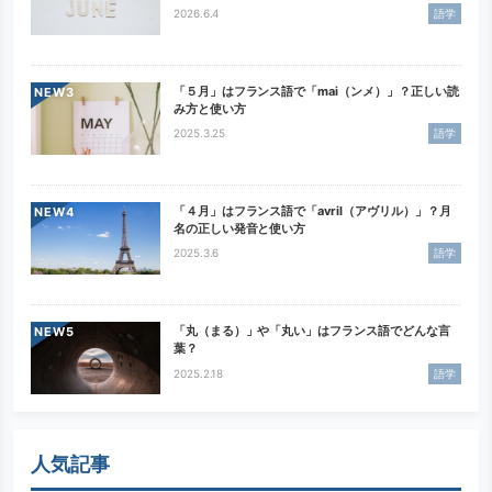
2026.6.4
語学
「５月」はフランス語で「mai（ンメ）」？正しい読
NEW
み方と使い方
2025.3.25
語学
「４月」はフランス語で「avril（アヴリル）」？月
NEW
名の正しい発音と使い方
2025.3.6
語学
「丸（まる）」や「丸い」はフランス語でどんな言
NEW
葉？
2025.2.18
語学
人気記事