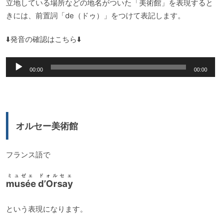
立地している場所などの地名がついた「美術館」を表現すると
きには、前置詞「de（ドゥ）」をつけて表記します。
⬇️発音の確認はこちら⬇️
音
00:00
00:00
声
プ
レ
ー
オルセー美術館
ヤ
ー
フランス語で
ミュゼェ ドォルセェ
musée d’Orsay
という表現になります。