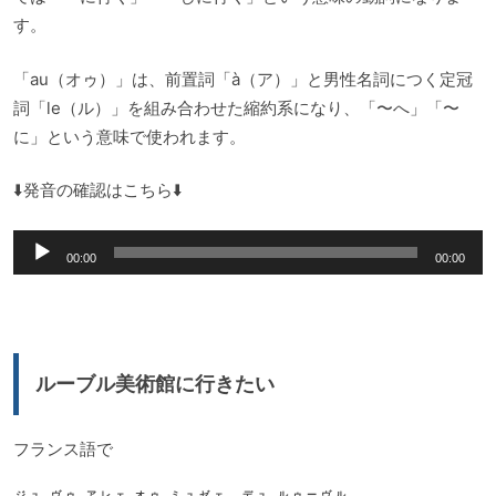
す。
「au（オゥ）」は、前置詞「à（ア）」と男性名詞につく定冠
詞「le（ル）」を組み合わせた縮約系になり、「〜へ」「〜
に」という意味で使われます。
⬇️発音の確認はこちら⬇️
音
00:00
00:00
声
プ
レ
ー
ルーブル美術館に行きたい
ヤ
ー
フランス語で
ジュ ヴゥ アレェ オゥ ミュゼェ デュ ルゥーヴル