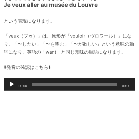
Je veux aller au musée du Louvre
という表現になります。
「veux（ブゥ）」は、原形が「vouloir（ヴロワール）」にな
り、「〜したい」「〜を望む」「〜が欲しい」という意味の動
詞になり、英語の「want」と同じ意味の単語になります。
⬇️発音の確認はこちら⬇️
音
00:00
00:00
声
プ
レ
ー
ヤ
ー