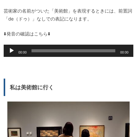
芸術家の名前がついた「美術館」を表現するときには、前置詞
「de（ドゥ）」なしでの表記になります。
⬇️発音の確認はこちら⬇️
音
00:00
00:00
声
プ
レ
ー
私は美術館に行く
ヤ
ー