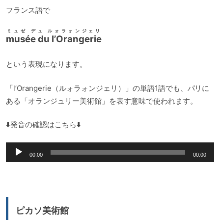
ー
フランス語で
ミュゼ デュ ルォラォンジェリ
musée du l’Orangerie
という表現になります。
「l’Orangerie（ルォラォンジェリ）」の単語1語でも、パリに
ある「オランジュリー美術館」を表す意味で使われます。
⬇️発音の確認はこちら⬇️
音
00:00
00:00
声
プ
レ
ー
ピカソ美術館
ヤ