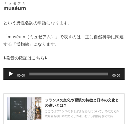
ミュゼアム
muséum
という男性名詞の単語になります。
「muséum（ミュゼアム）」で表すのは、主に自然科学に関連
する「博物館」になります。
⬇️発音の確認はこちら⬇️
音
00:00
00:00
声
プ
レ
フランスの文化や習慣の特徴と日本の文化と
ー
の違いとは？
ヤ
ここではフランスのさまざまな文化について、その文化の
成り立ちや日本の文化との違いという側面も含めて紹
ー