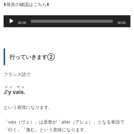
⬇️発音の確認はこちら⬇️
音
00:00
00:00
声
プ
レ
ー
行っていきます②
ヤ
ー
フランス語で
ジィ ヴェ
J’y vais.
という表現になります。
「vais（ヴェ）」は原形が「aller（アレェ）」となる単語で、
「行く」「進む」という意味になります。