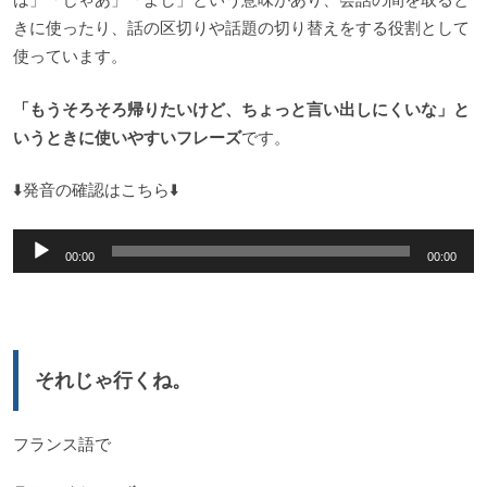
きに使ったり、話の区切りや話題の切り替えをする役割として
使っています。
「もうそろそろ帰りたいけど、ちょっと言い出しにくいな」と
いうときに使いやすいフレーズ
です。
⬇️発音の確認はこちら⬇️
音
00:00
00:00
声
プ
レ
ー
それじゃ行くね。
ヤ
ー
フランス語で