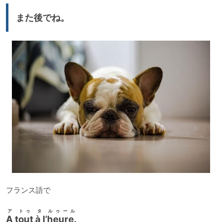
ー
また後でね。
ヤ
ー
フランス語で
ア トゥ タ ルゥール
A tout à l’heure.