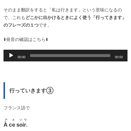
そのまま翻訳をすると「私は行きます」という意味になるの
で、これも
どこかに出かけるときによく使う「行ってきます」
のフレーズの１つ
です。
⬇️発音の確認はこちら⬇️
音
00:00
00:00
声
プ
レ
ー
行っていきます③
ヤ
ー
フランス語で
ア ス ソワ
À ce soir.