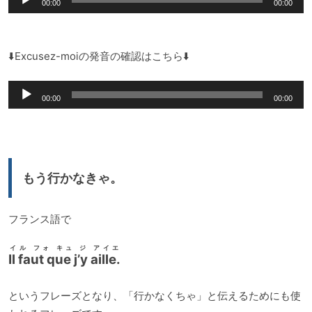
00:00
00:00
声
ー
プ
レ
⬇️Excusez-moiの発音の確認はこちら⬇️
ー
音
ヤ
00:00
00:00
声
ー
プ
レ
ー
もう行かなきゃ。
ヤ
ー
フランス語で
イル フォ キュ ジ アイエ
Il faut que j’y aille.
というフレーズとなり、「行かなくちゃ」と伝えるためにも使