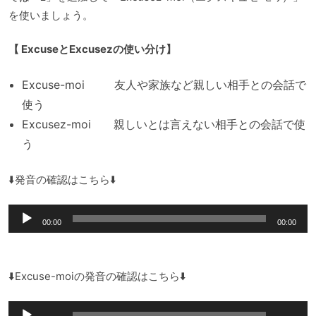
を使いましょう。
【 ExcuseとExcusezの使い分け】
Excuse-moi 友人や家族など親しい相手との会話で
使う
Excusez-moi 親しいとは言えない相手との会話で使
う
⬇️発音の確認はこちら⬇️
音
00:00
00:00
声
プ
レ
⬇️Excuse-moiの発音の確認はこちら⬇️
ー
音
ヤ