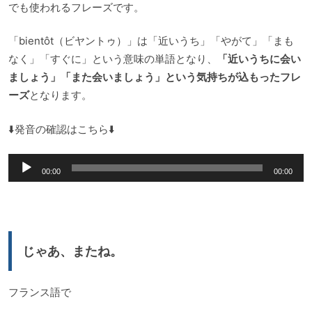
でも使われるフレーズです。
「bientôt（ビヤントゥ）」は「近いうち」「やがて」「まも
なく」「すぐに」という意味の単語となり、
「近いうちに会い
ましょう」「また会いましょう」という気持ちが込もったフレ
ーズ
となります。
⬇️発音の確認はこちら⬇️
音
00:00
00:00
声
プ
レ
ー
じゃあ、またね。
ヤ
ー
フランス語で