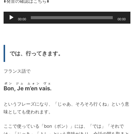
⬇️発音の確認はこちら⬇️
音
00:00
00:00
声
プ
レ
ー
では、行ってきます。
ヤ
ー
フランス語で
ボン ジュ ムォン ヴェ
Bon, Je m’en vais.
というフレーズになり、「じゃあ、そろそろ行くね」という意
味としても使われます。
ここで使っている「bon（ボン）」には、「では」「それで
は」「じゃあ」「よし」という意味があり、会話の間を取ると