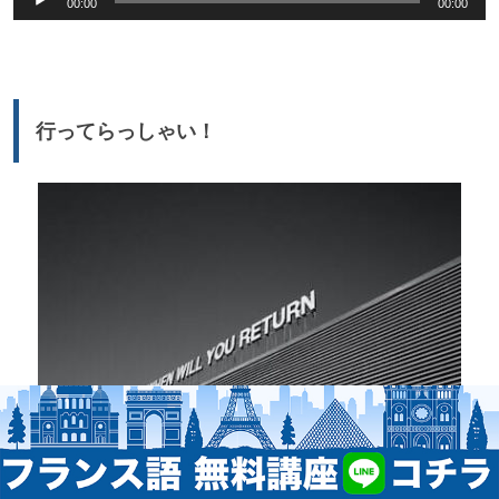
00:00
00:00
声
プ
レ
ー
行ってらっしゃい！
ヤ
ー