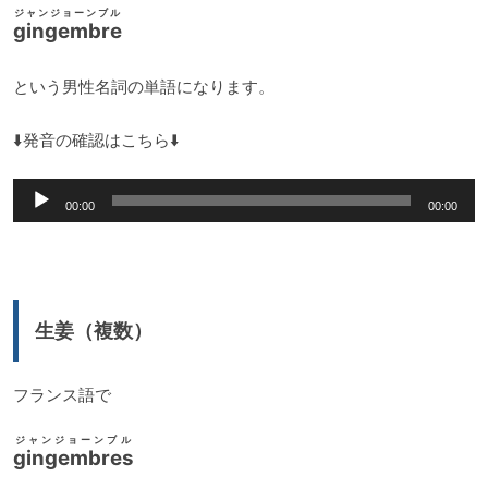
ジャンジョーンブル
gingembre
という男性名詞の単語になります。
⬇️発音の確認はこちら⬇️
音
00:00
00:00
声
プ
レ
ー
生姜（複数）
ヤ
ー
フランス語で
ジャンジョーンブル
gingembres