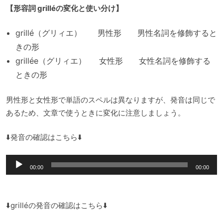
【形容詞 grilléの変化と使い分け】
grillé（グリィエ） 男性形 男性名詞を修飾すると
きの形
grillée（グリィエ） 女性形 女性名詞を修飾する
ときの形
男性形と女性形で単語のスペルは異なりますが、発音は同じで
あるため、文章で使うときに変化に注意しましょう。
⬇️発音の確認はこちら⬇️
音
00:00
00:00
声
プ
レ
⬇️grilléの発音の確認はこちら⬇️
ー