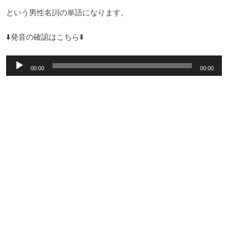
という男性名詞の単語になります。
⬇️発音の確認はこちら⬇️
音
00:00
00:00
声
プ
レ
ー
ヤ
ー