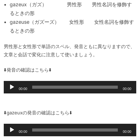
gazeux（ガズ） 男性形 男性名詞を修飾す
るときの形
gazeuse（ガズーズ） 女性形 女性名詞を修飾す
るときの形
男性形と女性形で単語のスペル、発音ともに異なりますので、
文章と会話で変化に注意して使いましょう。
⬇️発音の確認はこちら⬇️
音
00:00
00:00
声
プ
レ
⬇️gazeuxの発音の確認はこちら⬇️
ー
音
ヤ
00:00
00:00
声
ー