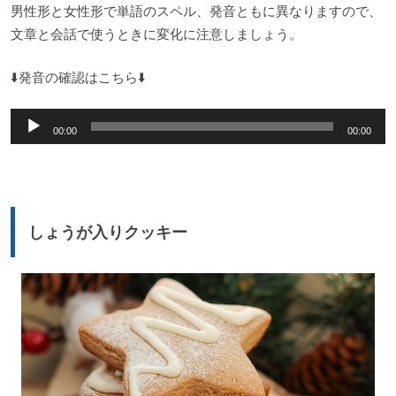
男性形と女性形で単語のスペル、発音ともに異なりますので、
文章と会話で使うときに変化に注意しましょう。
⬇️発音の確認はこちら⬇️
音
00:00
00:00
声
プ
レ
ー
しょうが入りクッキー
ヤ
ー