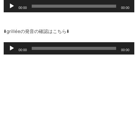
音
ヤ
00:00
00:00
声
ー
プ
レ
⬇️grilléeの発音の確認はこちら⬇️
ー
音
ヤ
00:00
00:00
声
ー
プ
レ
ー
ヤ
ー