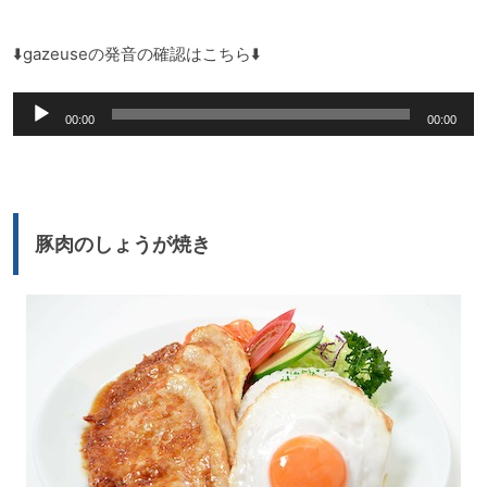
プ
レ
⬇️gazeuseの発音の確認はこちら⬇️
ー
音
ヤ
00:00
00:00
声
ー
プ
レ
ー
豚肉のしょうが焼き
ヤ
ー