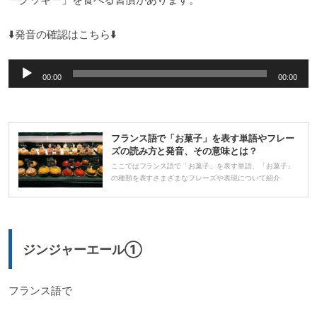
⬇️発音の確認はこちら⬇️
音
00:00
00:00
声
プ
レ
フランス語で「お菓子」を表す単語やフレー
ー
ズの読み方と発音、その意味とは？
ヤ
ここではフランス語で「お菓子」を表す単語、「お菓子」
の種類を表すさまざまなフレーズや表現について紹介
ー
ジンジャーエール①
フランス語で