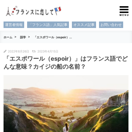
運営者情報
「フランス語」人気記事
オススメ記事
お問い合わせ
ホーム
語学
「エスポワール（espoir）...
2022年8月26日
2023年4月15日
「エスポワール（espoir）」はフランス語でど
んな意味？カイジの船の名前？