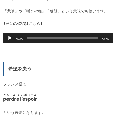
「悲嘆」や「嘆きの種」「落胆」という意味でも使います。
⬇️発音の確認はこちら⬇️
音
00:00
00:00
声
プ
レ
ー
希望を失う
ヤ
ー
フランス語で
ペルドル レスポワール
perdre l’espoir
という表現になります。