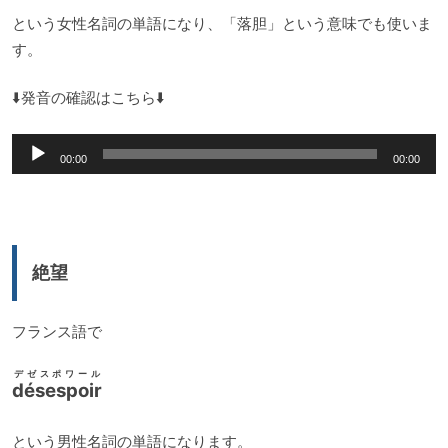
という女性名詞の単語になり、「落胆」という意味でも使いま
す。
⬇️発音の確認はこちら⬇️
音
00:00
00:00
声
プ
レ
ー
絶望
ヤ
ー
フランス語で
デゼスポワール
désespoir
という男性名詞の単語になります。