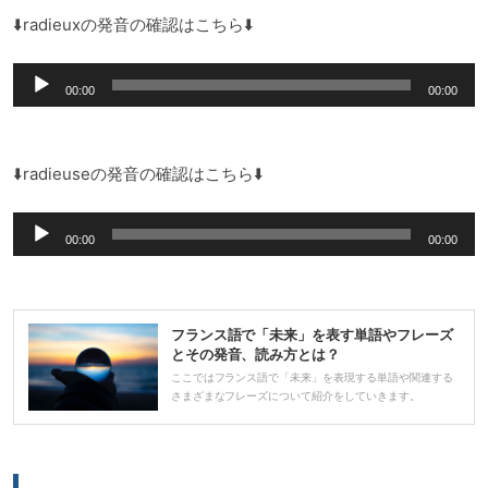
レ
⬇️radieuxの発音の確認はこちら⬇️
ー
音
ヤ
00:00
00:00
声
ー
プ
レ
⬇️radieuseの発音の確認はこちら⬇️
ー
音
ヤ
00:00
00:00
声
ー
プ
レ
フランス語で「未来」を表す単語やフレーズ
ー
とその発音、読み方とは？
ヤ
ここではフランス語で「未来」を表現する単語や関連する
さまざまなフレーズについて紹介をしていきます。
ー