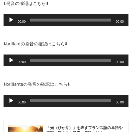
⬇️発音の確認はこちら⬇️
音
00:00
00:00
声
プ
レ
⬇️brillantの発音の確認はこちら⬇️
ー
音
ヤ
00:00
00:00
声
ー
プ
レ
⬇️brillanteの発音の確認はこちら⬇️
ー
音
ヤ
00:00
00:00
声
ー
プ
レ
「光（ひかり）」を表すフランス語の単語や
ー