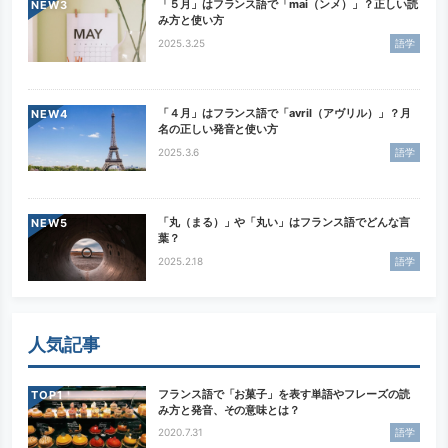
「５月」はフランス語で「mai（ンメ）」？正しい読
NEW
み方と使い方
2025.3.25
語学
「４月」はフランス語で「avril（アヴリル）」？月
NEW
名の正しい発音と使い方
2025.3.6
語学
「丸（まる）」や「丸い」はフランス語でどんな言
NEW
葉？
2025.2.18
語学
人気記事
フランス語で「お菓子」を表す単語やフレーズの読
TOP
み方と発音、その意味とは？
2020.7.31
語学