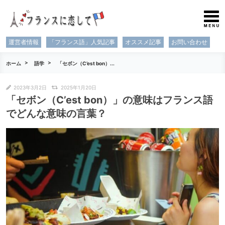
運営者情報
「フランス語」人気記事
オススメ記事
お問い合わせ
ホーム
語学
「セボン（C’est bon）...
2023年3月2日
2025年1月20日
「セボン（C’est bon）」の意味はフランス語
でどんな意味の言葉？