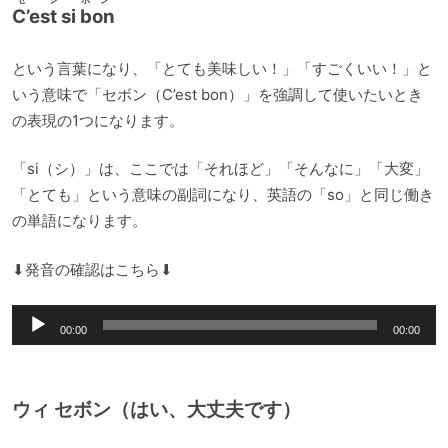
C’est si bon
という言葉になり、「とても美味しい！」「すごくいい！」と
いう意味で「セボン（C’est bon）」を強調して使いたいとき
の表現の1つになります。
「si（シ）」は、ここでは「それほど」「そんなに」「大変」
「とても」という意味の副詞になり、英語の「so」と同じ働き
の単語になります。
⬇︎発音の確認はこちら⬇︎
音
00:00
00:00
声
プ
レ
ウィ セボン（はい、大丈夫です）
ー