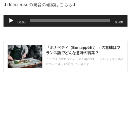
レ
⬇︎délicieuseの発音の確認はこちら⬇︎
ー
音
ヤ
00:00
00:00
声
ー
プ
レ
「ボナペティ（Bon appétit）」の意味はフ
ー
ランス語でどんな意味の言葉？
ヤ
ここでは「ボナペティ（Bon appètit）」というフランス語
について詳しく紹介していきます。
ー