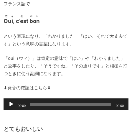
ヤ
フランス語で
ー
ウィ セ ボン
Oui, c’est bon
という表現になり、「わかりました」「はい、それで大丈夫で
す」という意味の言葉になります。
「oui（ウィ）」は肯定の意味で「はい」や「わかりました」
と返事をしたり、「そうですね」「その通りです」と相槌を打
つときに使う副詞になります。
⬇︎発音の確認はこちら⬇︎
音
00:00
00:00
声
プ
レ
とてもおいしい