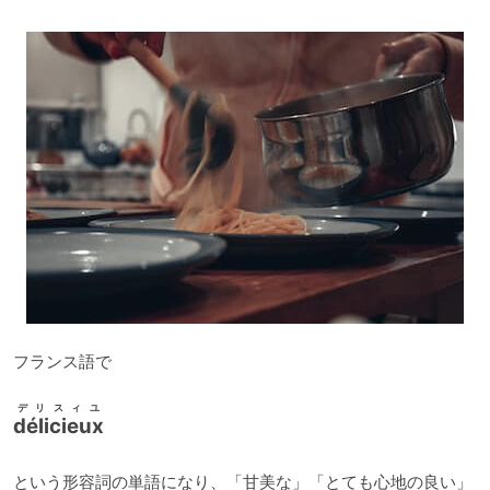
ー
ヤ
ー
フランス語で
デリスィユ
délicieux
という形容詞の単語になり、「甘美な」「とても心地の良い」