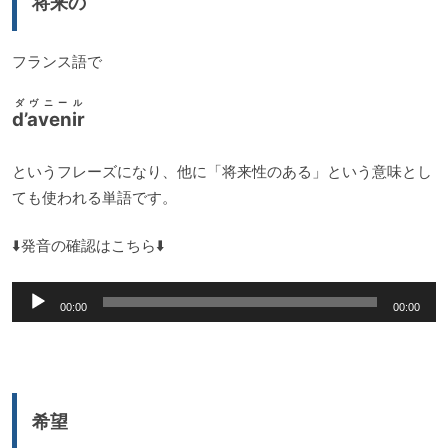
将来の
ヤ
ー
フランス語で
ダヴニール
d’avenir
というフレーズになり、他に「将来性のある」という意味とし
ても使われる単語です。
⬇️発音の確認はこちら⬇️
音
00:00
00:00
声
プ
レ
ー
希望
ヤ