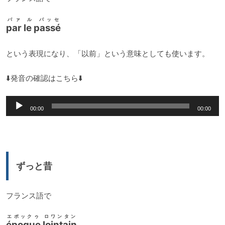
パァ ル パッセ
par le passé
という表現になり、「以前」という意味としても使います。
⬇️発音の確認はこちら⬇️
音
00:00
00:00
声
プ
レ
ー
ずっと昔
ヤ
ー
フランス語で
エポックゥ ロワンタン
époque lointain