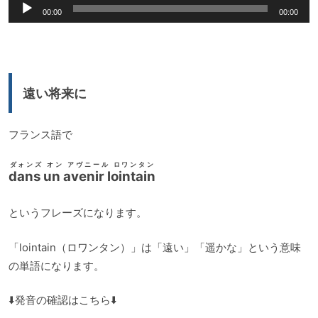
音
ヤ
00:00
00:00
声
ー
プ
レ
ー
遠い将来に
ヤ
ー
フランス語で
ダォンズ オン アヴニール ロワンタン
dans un avenir lointain
というフレーズになります。
「lointain（ロワンタン）」は「遠い」「遥かな」という意味
の単語になります。
⬇️発音の確認はこちら⬇️