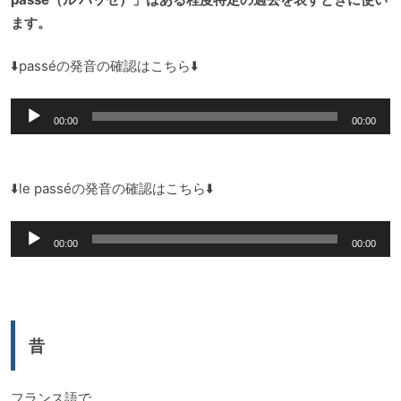
ます。
⬇️passéの発音の確認はこちら⬇️
音
00:00
00:00
声
プ
レ
⬇️le passéの発音の確認はこちら⬇️
ー
音
ヤ
00:00
00:00
声
ー
プ
レ
ー
昔
ヤ
ー
フランス語で