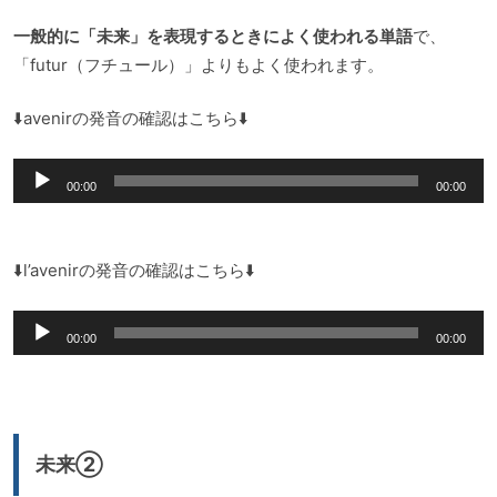
一般的に「未来」を表現するときによく使われる単語
で、
「futur（フチュール）」よりもよく使われます。
⬇️avenirの発音の確認はこちら⬇️
音
00:00
00:00
声
プ
レ
⬇️l’avenirの発音の確認はこちら⬇️
ー
音
ヤ
00:00
00:00
声
ー
プ
レ
ー
未来②
ヤ