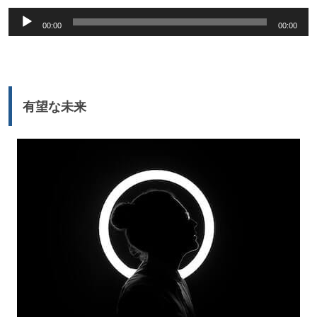
音
00:00
00:00
声
プ
レ
ー
有望な未来
ヤ
ー