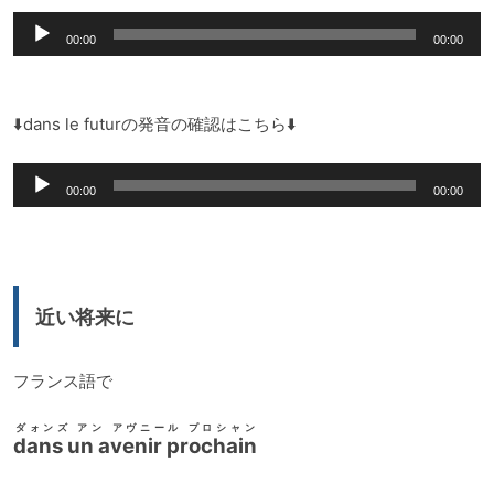
音
00:00
00:00
声
プ
レ
⬇️dans le futurの発音の確認はこちら⬇️
ー
音
ヤ
00:00
00:00
声
ー
プ
レ
ー
近い将来に
ヤ
ー
フランス語で
ダォンズ アン アヴニール プロシャン
dans un avenir prochain