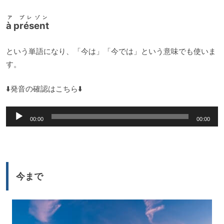
ア プレゾン
à présent
という単語になり、「今は」「今では」という意味でも使いま
す。
⬇️発音の確認はこちら⬇️
音
00:00
00:00
声
プ
レ
ー
今まで
ヤ
ー