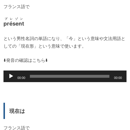
フランス語で
プレゾン
présent
という男性名詞の単語になり、「今」という意味や文法用語と
しての「現在形」という意味で使います。
⬇️発音の確認はこちら⬇️
音
00:00
00:00
声
プ
レ
ー
現在は
ヤ
ー
フランス語で