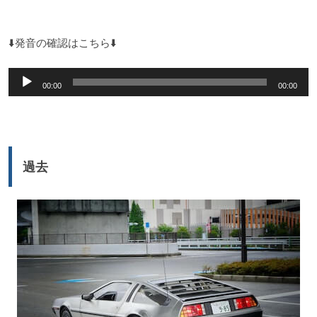
⬇️発音の確認はこちら⬇️
音
00:00
00:00
声
プ
レ
ー
過去
ヤ
ー