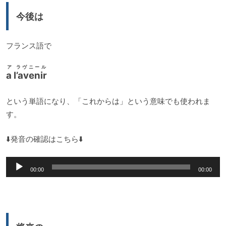
ー
今後は
ヤ
ー
フランス語で
ア ラヴニール
a l’avenir
という単語になり、「これからは」という意味でも使われま
す。
⬇️発音の確認はこちら⬇️
音
00:00
00:00
声
プ
レ
ー