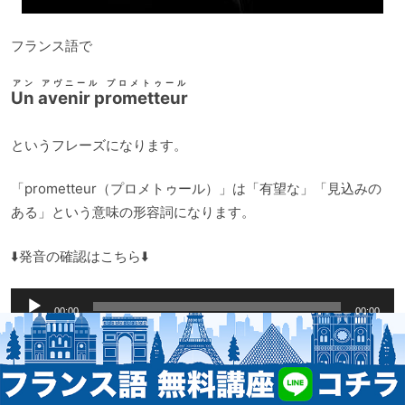
フランス語で
アン アヴニール プロメトゥール
Un avenir prometteur
というフレーズになります。
「prometteur（プロメトゥール）」は「有望な」「見込みの
ある」という意味の形容詞になります。
⬇️発音の確認はこちら⬇️
音
00:00
00:00
声
プ
レ
ー