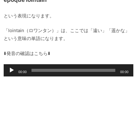
という表現になります。
「lointain（ロワンタン）」は、ここでは「遠い」「遥かな」
という意味の単語になります。
⬇️発音の確認はこちら⬇️
音
00:00
00:00
声
プ
レ
ー
ヤ
ー