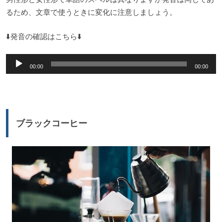
るため、文章で使うときに変化に注意しましょう。
⬇️発音の確認はこちら⬇️
音
00:00
00:00
声
プ
レ
ー
ブラックコーヒー
ヤ
ー