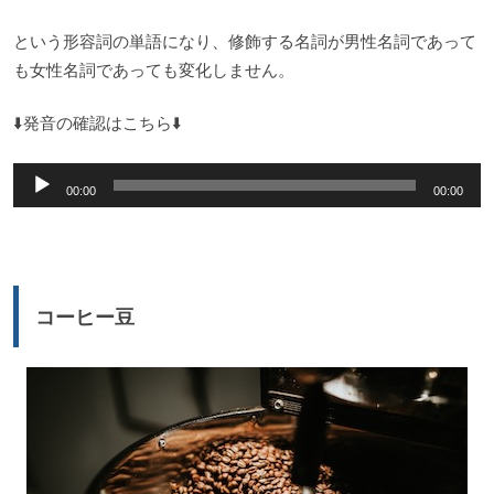
という形容詞の単語になり、修飾する名詞が男性名詞であって
も女性名詞であっても変化しません。
⬇️発音の確認はこちら⬇️
音
00:00
00:00
声
プ
レ
ー
コーヒー豆
ヤ
ー