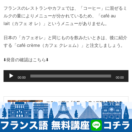
フランスのレストランやカフェでは、「コーヒー」に混ぜるミ
ルクの量によりメニューが分かれているため、「café au
lait（カフェ オ レ）」というメニューがありません。
日本の「カフェオレ」と同じものを飲みたいときは、後に紹介
する「café crème（カフェ クレェム）」と注文しましょう。
⬇️発音の確認はこちら⬇️
音
00:00
00:00
声
プ
レ
フランス語で「牛乳」を表す単語や関連する
ー
フレーズの意味と発音、読み方は？
ヤ
ここではフランス語で「牛乳」を表す単語や「牛乳」に関
連するさまざまなフレーズや表現について紹介してい
ー