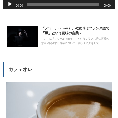
音
00:00
00:00
声
プ
レ
「ノワール（noir）」の意味はフランス語で
ー
「黒」という意味の言葉？
ヤ
ここでは「ノワール（noir）」というフランス語の言葉の
意味や関連する言葉について、詳しく紹介をして
ー
カフェオレ