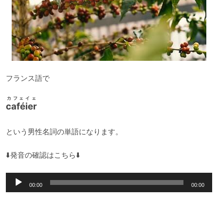
フランス語で
カフェイェ
caféier
という男性名詞の単語になります。
⬇️発音の確認はこちら⬇️
音
00:00
00:00
声
プ