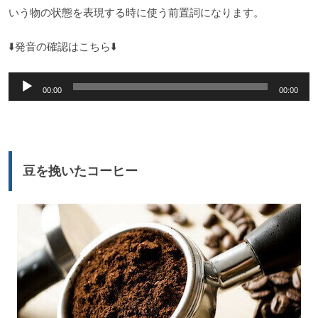
いう物の状態を表現する時に使う前置詞になります。
⬇️発音の確認はこちら⬇️
音
00:00
00:00
声
プ
レ
ー
豆を挽いたコーヒー
ヤ
ー