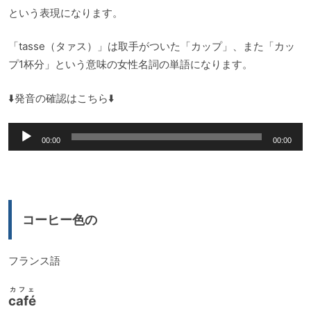
という表現になります。
「tasse（タァス）」は取手がついた「カップ」、また「カッ
プ1杯分」という意味の女性名詞の単語になります。
⬇️発音の確認はこちら⬇️
音
00:00
00:00
声
プ
レ
ー
コーヒー色の
ヤ
ー
フランス語
カフェ
café