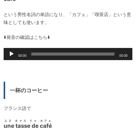
という男性名詞の単語になり、「カフェ」「喫茶店」という意
味としても使います。
⬇️発音の確認はこちら⬇️
音
00:00
00:00
声
プ
レ
ー
一杯のコーヒー
ヤ
ー
フランス語で
ユヌ タァス ドゥ カフェ
une tasse de café