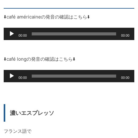
レ
ー
⬇️café américaineの発音の確認はこちら⬇️
ヤ
音
ー
00:00
00:00
声
プ
レ
⬇️café longの発音の確認はこちら⬇️
ー
音
ヤ
00:00
00:00
声
ー
プ
レ
ー
濃いエスプレッソ
ヤ
ー
フランス語で