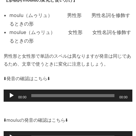
moulu（ムゥリュ） 男性形 男性名詞を修飾す
るときの形
moulue（ムゥリュ） 女性形 女性名詞を修飾す
るときの形
男性形と女性形で単語のスペルは異なりますが発音は同じであ
るため、文章で使うときに変化に注意しましょう。
⬇️発音の確認はこちら⬇️
音
00:00
00:00
声
プ
レ
⬇️mouluの発音の確認はこちら⬇️
ー
音
ヤ