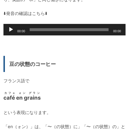
⬇️発音の確認はこちら⬇️
音
00:00
00:00
声
プ
レ
ー
豆の状態のコーヒー
ヤ
ー
フランス語で
カフェ ォン グラン
café en grains
という表現になります。
「en（ォン）」は、「〜（の状態）に」「〜（の状態）の」と