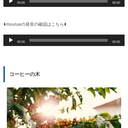
00:00
00:00
声
ー
プ
レ
⬇️moulueの発音の確認はこちら⬇️
ー
音
ヤ
00:00
00:00
声
ー
プ
レ
ー
コーヒーの木
ヤ
ー