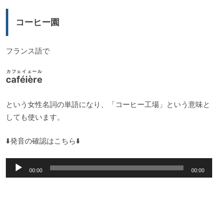
レ
ー
コーヒー園
ヤ
ー
フランス語で
カフェイェール
caféière
という女性名詞の単語になり、「コーヒー工場」という意味と
しても使います。
⬇️発音の確認はこちら⬇️
音
00:00
00:00
声
プ
レ