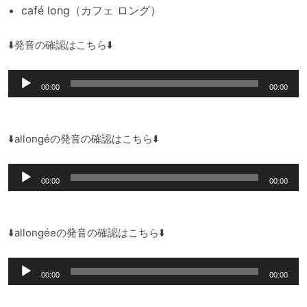
café long（カフェ ロング）
⬇️発音の確認はこちら⬇️
音
00:00
00:00
声
プ
レ
⬇️allongéの発音の確認はこちら⬇️
ー
音
ヤ
00:00
00:00
声
ー
プ
レ
⬇️allongéeの発音の確認はこちら⬇️
ー
音
ヤ
00:00
00:00
声
ー
プ