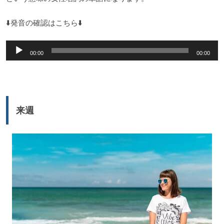
⬇️発音の確認はこちら⬇️
音
00:00
00:00
声
プ
レ
ー
来週
ヤ
ー