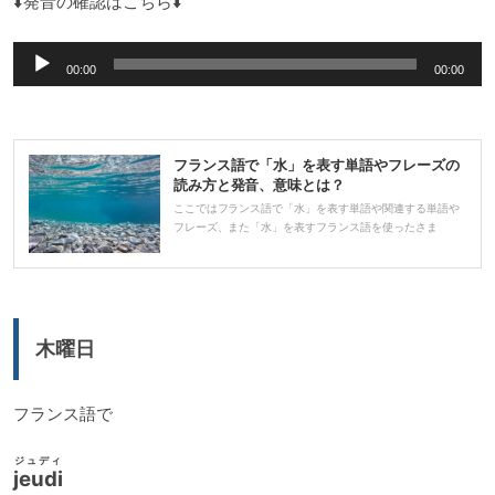
⬇️発音の確認はこちら⬇️
音
00:00
00:00
声
プ
レ
フランス語で「水」を表す単語やフレーズの
ー
読み方と発音、意味とは？
ヤ
ここではフランス語で「水」を表す単語や関連する単語や
フレーズ、また「水」を表すフランス語を使ったさま
ー
木曜日
フランス語で
ジュディ
jeudi