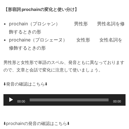
【形容詞 prochainの変化と使い分け】
prochain（プロシャン） 男性形 男性名詞を修
飾するときの形
prochaine（プロシェーヌ） 女性形 女性名詞を
修飾するときの形
男性形と女性形で単語のスペル、発音ともに異なっております
ので、文章と会話で変化に注意して使いましょう。
⬇️発音の確認はこちら⬇️
音
00:00
00:00
声
プ
レ
⬇️prochainの発音の確認はこちら⬇️