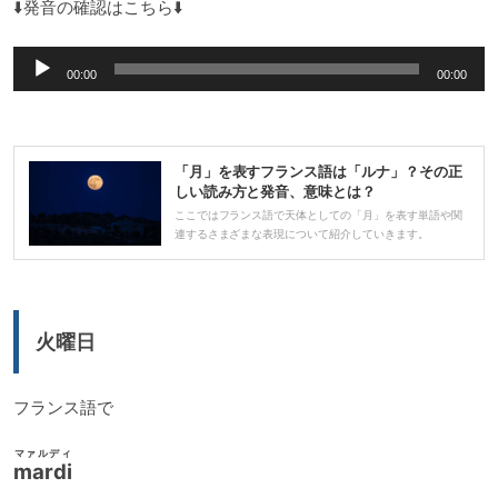
⬇️発音の確認はこちら⬇️
音
00:00
00:00
声
プ
レ
「月」を表すフランス語は「ルナ」？その正
ー
しい読み方と発音、意味とは？
ヤ
ここではフランス語で天体としての「月」を表す単語や関
連するさまざまな表現について紹介していきます。
ー
火曜日
フランス語で
マァルディ
mardi