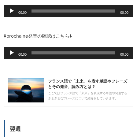
ー
音
ヤ
00:00
00:00
声
ー
プ
レ
⬇️prochaine発音の確認はこちら⬇️
ー
音
ヤ
00:00
00:00
声
ー
プ
レ
フランス語で「未来」を表す単語やフレーズ
ー
とその発音、読み方とは？
ヤ
ここではフランス語で「未来」を表現する単語や関連する
さまざまなフレーズについて紹介をしていきます。
ー
翌週