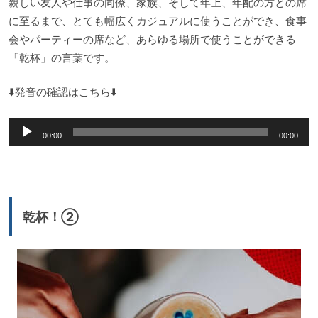
親しい友人や仕事の同僚、家族、そして年上、年配の方との席
に至るまで、とても幅広くカジュアルに使うことができ、食事
会やパーティーの席など、あらゆる場所で使うことができる
「乾杯」の言葉です。
⬇️発音の確認はこちら⬇️
音
00:00
00:00
声
プ
レ
ー
乾杯！②
ヤ
ー