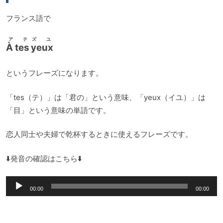
フランス語で
ア テズ ユ
À tes yeux
というフレーズになります。
「tes（テ）」は「君の」という意味、「yeux（イユ）」は
「目」という意味の単語です。
恋人同士や夫婦で乾杯するときに使えるフレーズです。
⬇️発音の確認はこちら⬇️
音
00:00
00:00
声
プ