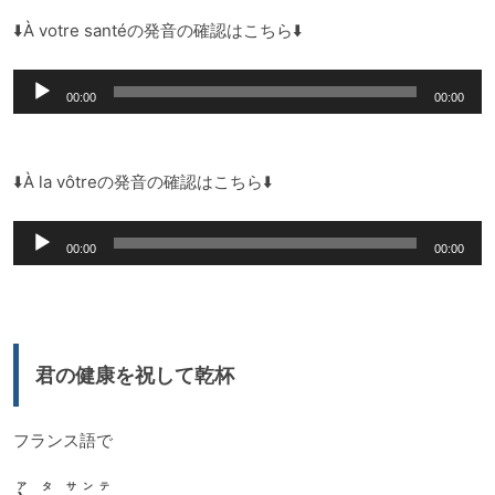
⬇️À votre santéの発音の確認はこちら⬇️
音
00:00
00:00
声
プ
レ
⬇️À la vôtreの発音の確認はこちら⬇️
ー
音
ヤ
00:00
00:00
声
ー
プ
レ
ー
君の健康を祝して乾杯
ヤ
ー
フランス語で
ア タ サンテ