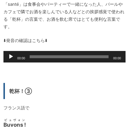
「santé」は食事会やパーティーで一緒になった人、バールや
カフェで隣でお酒を楽しんでいる人などとの挨拶感覚で使われ
る「乾杯」の言葉で、お酒を飲む席ではとても便利な言葉で
す。
⬇️発音の確認はこちら⬇️
音
00:00
00:00
声
プ
レ
ー
乾杯！③
ヤ
ー
フランス語で
ビュヴォン
Buvons !