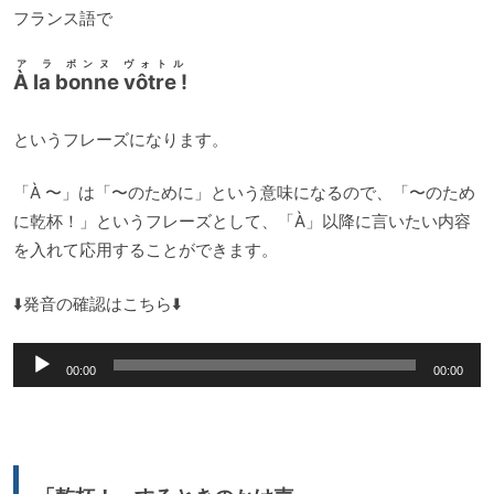
フランス語で
ア ラ ボンヌ ヴォトル
À la bonne vôtre !
というフレーズになります。
「À 〜」は「〜のために」という意味になるので、「〜のため
に乾杯！」というフレーズとして、「À」以降に言いたい内容
を入れて応用することができます。
⬇️発音の確認はこちら⬇️
音
00:00
00:00
声
プ
レ
ー