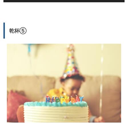
声
プ
レ
ー
乾杯⑤
ヤ
ー