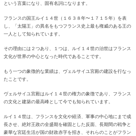
という言葉になり、固有名詞になります。
フランスの国王ルイ１４世（１６３８年〜１７１５年）を表
し、「太陽王」の異名をもつフランス史上最も権威のある王の
一人として知られています。
その理由には２つあり、１つは、ルイ１４世の治世はフランス
文化が世界の中心となった時代であることです。
もう一つの象徴的な業績は、ヴェルサイユ宮殿の建設を行なっ
たことです。
ヴェルサイユ宮殿はルイ１４世の権力の象徴であり、フランス
の文化と建築の最高峰として今でも知られています。
ルイ１４世は、フランスを文化や経済、軍事の中心地にまで成
長させ、絶対王政の全盛期を確固とした反面、長期間の戦争と
豪華な宮廷生活が国の財政赤字を招き、それらのことがフラン