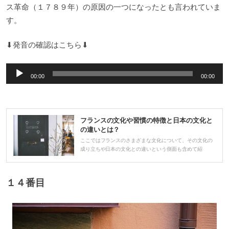
ス革命（１７８９年）の原因の一つになったとも言われていま
す。
⬇︎発音の確認はこちら⬇︎
音
00:00
00:00
声
プ
レ
フランスの文化や習慣の特徴と日本の文化と
ー
の違いとは？
ヤ
ここではフランスのさまざまな文化について、その文化の
成り立ちや日本の文化との違いという側面も含めて紹
ー
１４番目