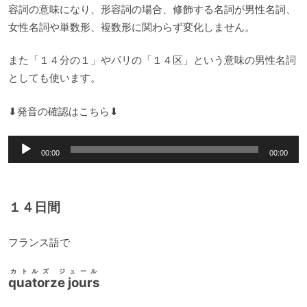
容詞の意味になり、形容詞の場合、修飾する名詞が男性名詞、
女性名詞や単数形、複数形に関わらず変化しません。
また「１４分の１」やパリの「１４区」という意味の男性名詞
としても使います。
⬇︎発音の確認はこちら⬇︎
音
00:00
00:00
声
プ
レ
１４日間
ー
ヤ
フランス語で
ー
カトルズ ジュール
quatorze jours