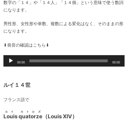
数字の「１４」や「１４人」「１４個」という意味で使う数詞
になります。
男性形、女性形や単数、複数による変化はなく、そのままの形
になります。
⬇︎発音の確認はこちら⬇︎
音
00:00
00:00
声
プ
レ
ルイ１４世
ー
ヤ
フランス語で
ー
ルイ カトルズ
Louis quatorze
（Louis XIV）