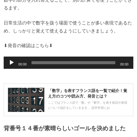
るます。
日常生活の中で数字を扱う場面で使うことが多い表現であるた
め、しっかりと覚えて使えるようにしていきましょう。
⬇︎発音の確認はこちら⬇︎
音
00:00
00:00
声
プ
レ
「数字」を表すフランス語を一覧で紹介！覚
ー
え方のコツや読み方、発音とは？
ヤ
ここではフランス語で「数」や「数字」を表す単語や表現
について紹介をしていきます。 語学学習にお
ー
背番号１４番が素晴らしいゴールを決めました