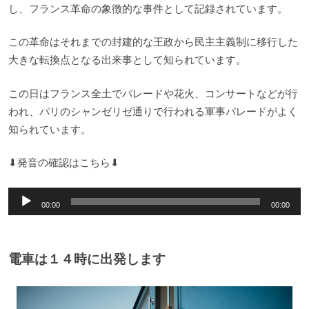
し、フランス革命の象徴的な事件として記録されています。
この革命はそれまでの封建的な王政から民主主義制に移行した
大きな転換点となる出来事として知られています。
この日はフランス全土でパレードや花火、コンサートなどが行
われ、パリのシャンゼリゼ通りで行われる軍事パレードがよく
知られています。
⬇︎発音の確認はこちら⬇︎
音
00:00
00:00
声
プ
レ
電車は１４時に出発します
ー
ヤ