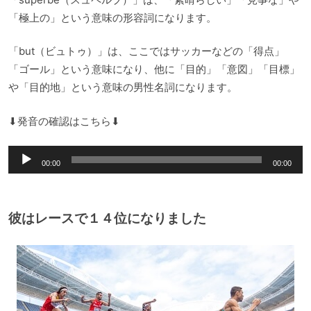
「極上の」という意味の形容詞になります。
「but（ビュトゥ）」は、ここではサッカーなどの「得点」
「ゴール」という意味になり、他に「目的」「意図」「目標」
や「目的地」という意味の男性名詞になります。
⬇︎発音の確認はこちら⬇︎
音
00:00
00:00
声
プ
レ
彼はレースで１４位になりました
ー
ヤ
ー