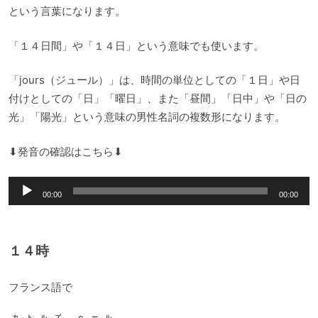
という言葉になります。
「１４日間」や「１４日」という意味でも使います。
「jours（ジュール）」は、時間の単位としての「１日」や日
付けとしての「日」「曜日」、また「昼間」「日中」や「日の
光」「陽光」という意味の男性名詞の複数形になります。
⬇︎発音の確認はこちら⬇︎
音
00:00
00:00
声
プ
レ
１４時
ー
ヤ
フランス語で
ー
カトルズ ゥール