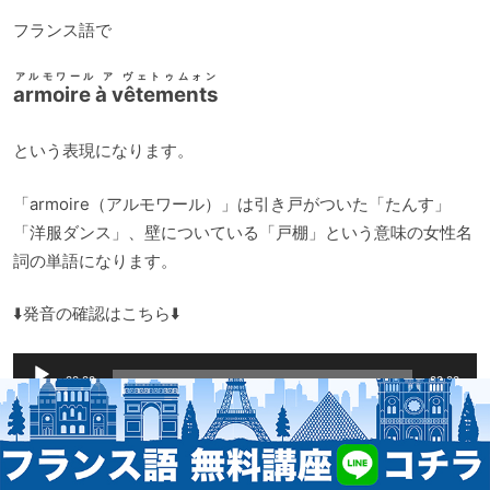
フランス語で
アルモワール ア ヴェトゥムォン
armoire à vêtements
という表現になります。
「armoire（アルモワール）」は引き戸がついた「たんす」
「洋服ダンス」、壁についている「戸棚」という意味の女性名
詞の単語になります。
⬇️発音の確認はこちら⬇️
音
00:00
00:00
声
プ
レ
ー