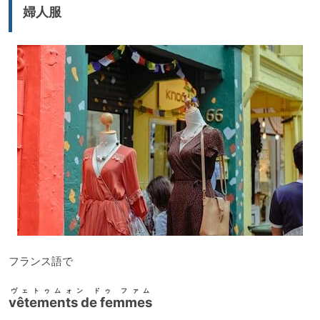
ー
婦人服
ヤ
ー
フランス語で
ヴェトゥムォン ドゥ ファム
vêtements de femmes