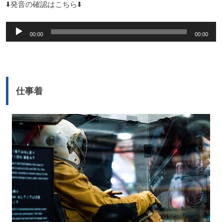
⬇️発音の確認はこちら⬇️
音
00:00
00:00
声
プ
レ
ー
仕事着
ヤ
ー