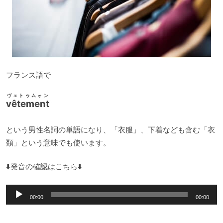
フランス語で
ヴェトゥムォン
vêtement
という男性名詞の単語になり、「衣服」、下着なども含む「衣
類」という意味でも使います。
⬇️発音の確認はこちら⬇️
音
00:00
00:00
声
プ