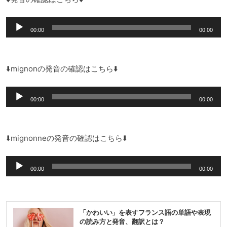
音
00:00
00:00
声
プ
レ
⬇️mignonの発音の確認はこちら⬇️
ー
音
ヤ
00:00
00:00
声
ー
プ
レ
⬇️mignonneの発音の確認はこちら⬇️
ー
音
ヤ
00:00
00:00
声
ー
プ
レ
「かわいい」を表すフランス語の単語や表現
ー
の読み方と発音、翻訳とは？