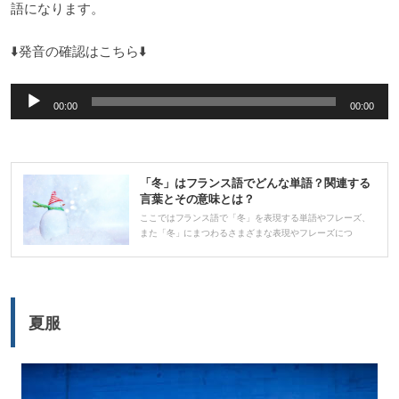
語になります。
⬇️発音の確認はこちら⬇️
音
00:00
00:00
声
プ
レ
「冬」はフランス語でどんな単語？関連する
ー
言葉とその意味とは？
ヤ
ここではフランス語で「冬」を表現する単語やフレーズ、
また「冬」にまつわるさまざまな表現やフレーズにつ
ー
夏服