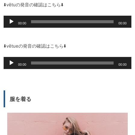
⬇️vêtuの発音の確認はこちら⬇️
音
00:00
00:00
声
プ
レ
⬇️vêtueの発音の確認はこちら⬇️
ー
音
ヤ
00:00
00:00
声
ー
プ
レ
ー
服を着る
ヤ
ー