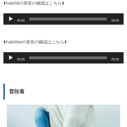
レ
⬇️habilléの発音の確認はこちら⬇️
ー
音
ヤ
00:00
00:00
声
ー
プ
レ
⬇️habilléeの発音の確認はこちら⬇️
ー
音
ヤ
00:00
00:00
声
ー
プ
レ
ー
普段着
ヤ
ー