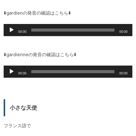
プ
レ
⬇️gardienの発音の確認はこちら⬇️
ー
音
ヤ
00:00
00:00
声
ー
プ
レ
⬇️gardienneの発音の確認はこちら⬇️
ー
音
ヤ
00:00
00:00
声
ー
プ
レ
ー
小さな天使
ヤ
ー
フランス語で