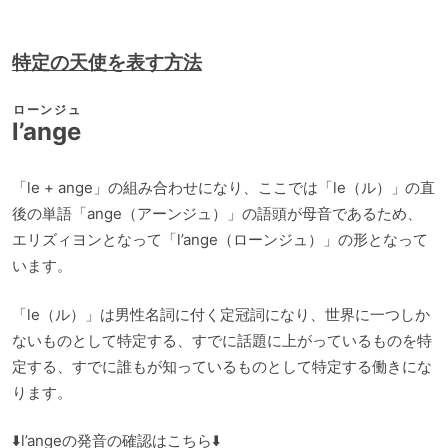
プ
レ
特定の天使を表す方法
ー
ヤ
ローンジュ
l’ange
ー
「le + ange」の組み合わせになり、ここでは「le（ル）」の直
後の単語「ange（アーンジュ）」の語頭が母音であるため、
エリズィヨンとなって「l’ange（ローンジュ）」の形となって
います。
「le（ル）」は男性名詞に付く定冠詞になり、世界に一つしか
ないものとして特定する、すでに話題に上がっているものを特
定する、すでに誰もが知っているものとして特定する働きにな
ります。
⬇️l’angeの発音の確認はこちら⬇️