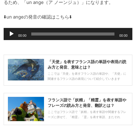
るため、「un ange（ア ノーンジュ）」になります。
⬇️un angeの発音の確認はこちら⬇️
音
00:00
00:00
声
プ
レ
「天使」を表すフランス語の単語や表現の読
ー
み方と発音、意味とは？
ヤ
ここでは「天使」を表すフランス語の単語や、「天使」に
関連するフランス語の表現について紹介していきます
ー
フランス語で「妖精」「精霊」を表す単語や
フレーズの読み方と発音、翻訳とは？
ここではフランス語で「妖精」を表す単語や関連するフレ
ーズに併せて、「精霊」「霊」を表す単語、またそれ