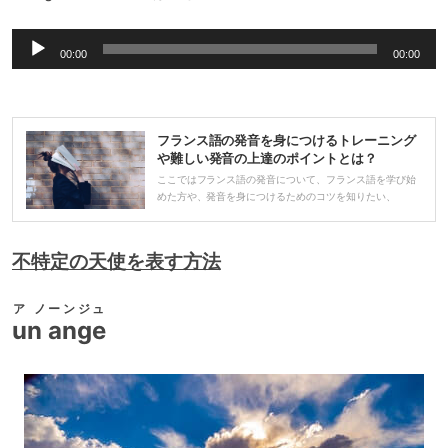
音
00:00
00:00
声
プ
レ
フランス語の発音を身につけるトレーニング
ー
や難しい発音の上達のポイントとは？
ヤ
ここではフランス語の発音について、フランス語を学び始
めた方や、発音を身につけるためのコツを知りたい、
ー
不特定の天使を表す方法
ア ノーンジュ
un ange