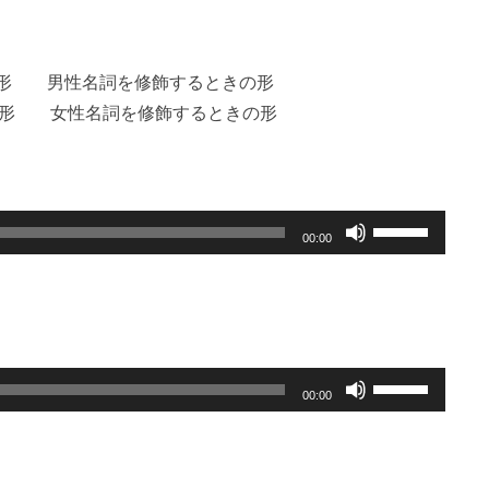
を
使
男性形 男性名詞を修飾するときの形
っ
 女性形 女性名詞を修飾するときの形
て
く
だ
さ
ボ
い。
00:00
リ
ュ
ー
ム
調
ボ
00:00
節
リ
に
ュ
は
ー