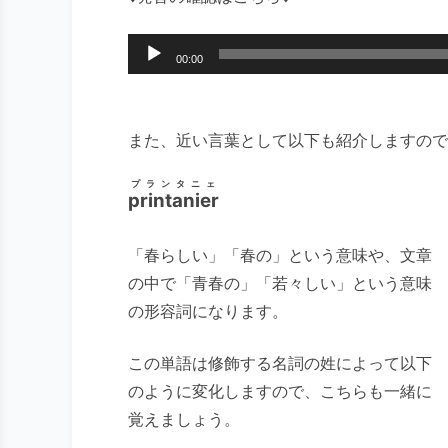
音
00:00
声
プ
レ
また、近い言葉として以下も紹介しますので
ー
ヤ
プランタニェ
printanier
ー
「春らしい」「春の」という意味や、文章
の中で「青春の」「若々しい」という意味
の形容詞になります。
この単語は修飾する名詞の姓によって以下
のように変化しますので、こちらも一緒に
覚えましょう。