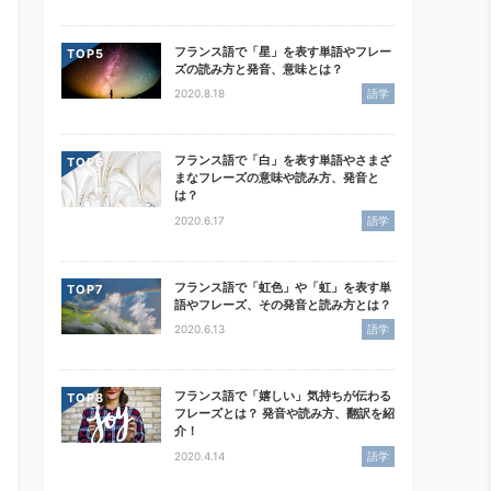
フランス語で「星」を表す単語やフレー
TOP
ズの読み方と発音、意味とは？
2020.8.18
語学
フランス語で「白」を表す単語やさまざ
TOP
まなフレーズの意味や読み方、発音と
は？
2020.6.17
語学
フランス語で「虹色」や「虹」を表す単
TOP
語やフレーズ、その発音と読み方とは？
2020.6.13
語学
フランス語で「嬉しい」気持ちが伝わる
TOP
フレーズとは？ 発音や読み方、翻訳を紹
介！
2020.4.14
語学