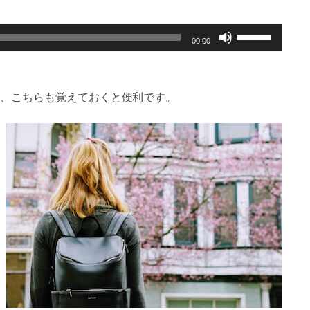
ボ
00:00
リ
ュ
ー
、こちらも覚えておくと便利です。
ム
調
節
に
は
上
下
矢
印
キ
ー