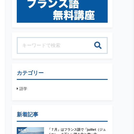
検索
カテゴリー
語学
新着記事
「７月」はフランス語で「juillet（ジュ
NEW