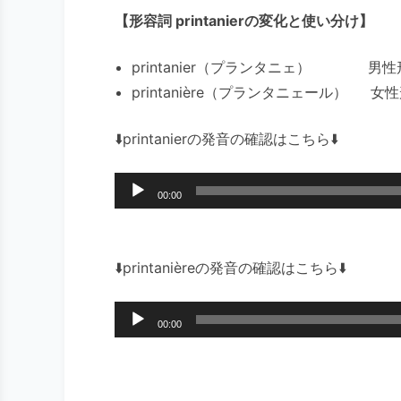
【形容詞 printanierの変化と使い分け】
printanier（プランタニェ） 
printanière（プランタニェール）
⬇️printanierの発音の確認はこちら⬇️
音
00:00
声
プ
レ
⬇️printanièreの発音の確認はこちら⬇️
ー
ヤ
音
00:00
ー
声
プ
レ