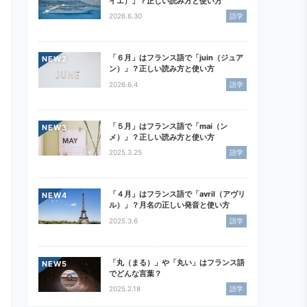
イエ）」？正しい読み方と使い方
2026.6.30
語学
「６月」はフランス語で「juin（ジュア
NEW
ン）」？正しい読み方と使い方
2026.6.4
語学
「５月」はフランス語で「mai（ン
NEW
メ）」？正しい読み方と使い方
2025.3.25
語学
「４月」はフランス語で「avril（アヴリ
NEW
ル）」？月名の正しい発音と使い方
2025.3.6
語学
「丸（まる）」や「丸い」はフランス語
NEW
でどんな言葉？
2025.2.18
語学