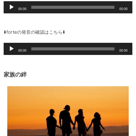
音
00:00
00:00
声
プ
レ
⬇️forteの発音の確認はこちら⬇️
ー
音
ヤ
00:00
00:00
声
ー
プ
レ
家族の絆
ー
ヤ
ー