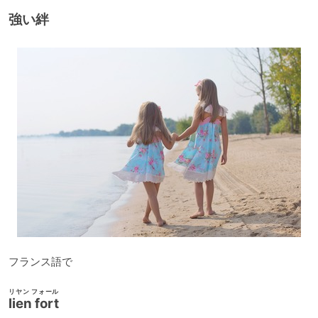
レ
強い絆
ー
ヤ
ー
フランス語で
リヤン フォール
lien fort