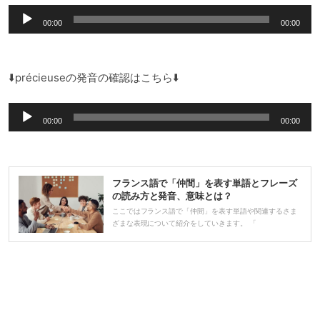
音
00:00
00:00
声
プ
レ
⬇️précieuseの発音の確認はこちら⬇️
ー
音
ヤ
00:00
00:00
声
ー
プ
レ
フランス語で「仲間」を表す単語とフレーズ
ー
の読み方と発音、意味とは？
ヤ
ここではフランス語で「仲間」を表す単語や関連するさま
ざまな表現について紹介をしていきます。 「
ー