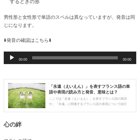
するときの形
男性形と女性形で単語のスペルは異なっていますが、発音は同
じになります。
⬇️発音の確認はこちら⬇️
音
00:00
00:00
声
プ
レ
「永遠（えいえん）」を表すフランス語の単
ー
語や表現の読み方と発音、意味とは？
ヤ
ここでは「永遠（えいえん）」を表すフランス語の単語
や、「永遠」に関連するフランス語の表現について紹介
ー
心の絆