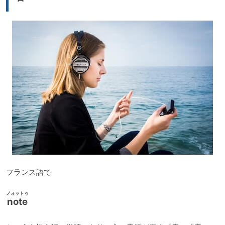
ヤ
ー
フランス語で
ノォットゥ
note