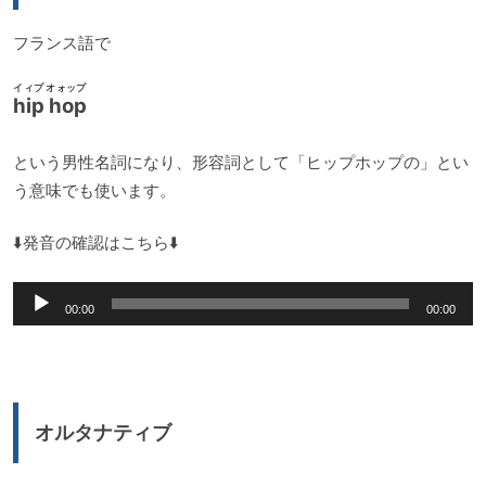
ー
フランス語で
イィプ オォップ
hip hop
という男性名詞になり、形容詞として「ヒップホップの」とい
う意味でも使います。
⬇️発音の確認はこちら⬇️
音
00:00
00:00
声
プ
レ
ー
オルタナティブ
ヤ
ー