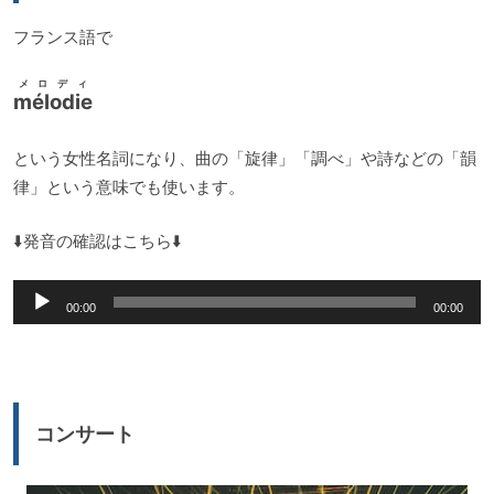
ー
フランス語で
メロディ
mélodie
という女性名詞になり、曲の「旋律」「調べ」や詩などの「韻
律」という意味でも使います。
⬇️発音の確認はこちら⬇️
音
00:00
00:00
声
プ
レ
ー
コンサート
ヤ
ー