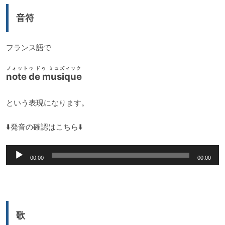
音符
フランス語で
ノォットゥ ドゥ ミュズィック
note de musique
という表現になります。
⬇️発音の確認はこちら⬇️
音
00:00
00:00
声
プ
レ
ー
歌
ヤ