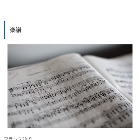
プ
レ
ー
楽譜
ヤ
ー
フランス語で