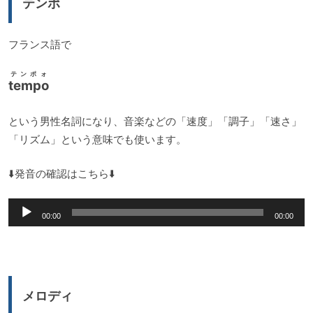
テンポ
ヤ
ー
フランス語で
テンポォ
tempo
という男性名詞になり、音楽などの「速度」「調子」「速さ」
「リズム」という意味でも使います。
⬇️発音の確認はこちら⬇️
音
00:00
00:00
声
プ
レ
ー
メロディ
ヤ