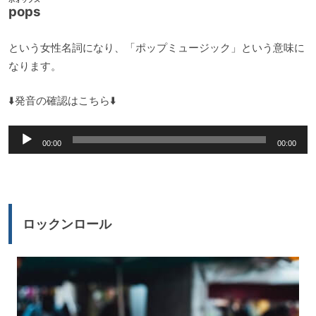
pops
という女性名詞になり、「ポップミュージック」という意味に
なります。
⬇️発音の確認はこちら⬇️
音
00:00
00:00
声
プ
レ
ー
ロックンロール
ヤ
ー