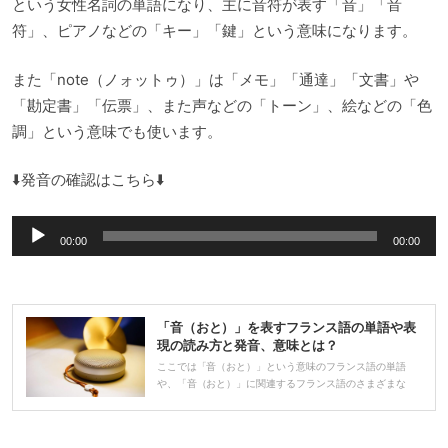
という女性名詞の単語になり、主に音符が表す「音」「音
符」、ピアノなどの「キー」「鍵」という意味になります。
また「note（ノォットゥ）」は「メモ」「通達」「文書」や
「勘定書」「伝票」、また声などの「トーン」、絵などの「色
調」という意味でも使います。
⬇️発音の確認はこちら⬇️
音
00:00
00:00
声
プ
レ
「音（おと）」を表すフランス語の単語や表
ー
現の読み方と発音、意味とは？
ヤ
ここでは「音（おと）」という意味のフランス語の単語
や、「音（おと）」に関連するフランス語のさまざまな
ー