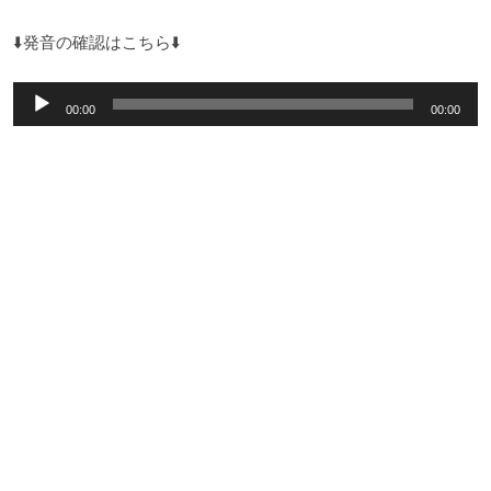
⬇️発音の確認はこちら⬇️
音
00:00
00:00
声
プ
レ
ー
ヤ
ー