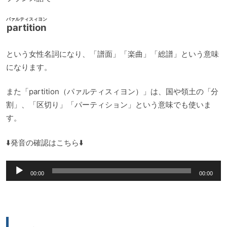
パァルティスィヨン
partition
という女性名詞になり、「譜面」「楽曲」「総譜」という意味
になります。
また「partition（パァルティスィヨン）」は、国や領土の「分
割」、「区切り」「パーティション」という意味でも使いま
す。
⬇️発音の確認はこちら⬇️
音
00:00
00:00
声
プ
レ
ー