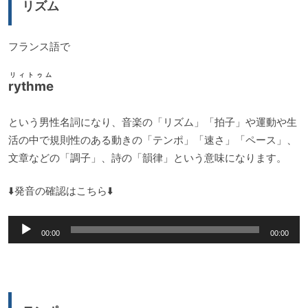
リズム
ヤ
ー
フランス語で
リィトゥム
rythme
という男性名詞になり、音楽の「リズム」「拍子」や運動や生
活の中で規則性のある動きの「テンポ」「速さ」「ペース」、
文章などの「調子」、詩の「韻律」という意味になります。
⬇️発音の確認はこちら⬇️
音
00:00
00:00
声
プ
レ
ー