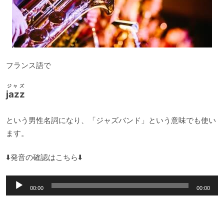
フランス語で
ジャズ
jazz
という男性名詞になり、「ジャズバンド」という意味でも使い
ます。
⬇️発音の確認はこちら⬇️
音
00:00
00:00
声
プ
レ