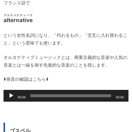
フランス語で
アルテァナティーヴ
alternative
という女性名詞になり、「代わるもの」「交互に入れ替わるこ
と」という意味でも使います。
オルタナティブミュージックとは、商業主義的な音楽や人気の
音楽とは一線を画す先進的な音楽のことを指します。
⬇️発音の確認はこちら⬇️
音
00:00
00:00
声
プ
レ
ー
ゴスペル