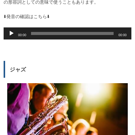
の形容詞としての意味で使うこともあります。
⬇️発音の確認はこちら⬇️
音
00:00
00:00
声
プ
レ
ー
ジャズ
ヤ
ー