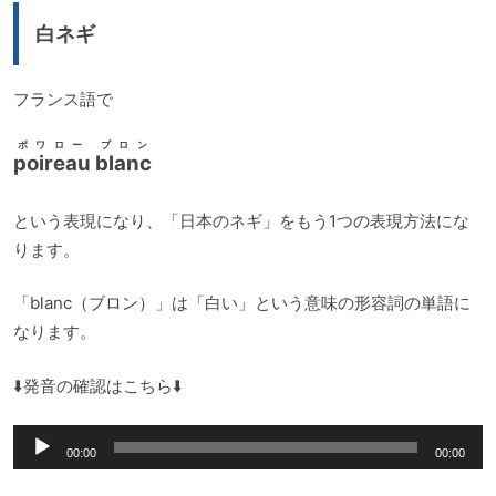
ー
白ネギ
ヤ
ー
フランス語で
ポワロー ブロン
poireau blanc
という表現になり、「日本のネギ」をもう1つの表現方法にな
ります。
「blanc（ブロン）」は「白い」という意味の形容詞の単語に
なります。
⬇️発音の確認はこちら⬇️
音
00:00
00:00
声