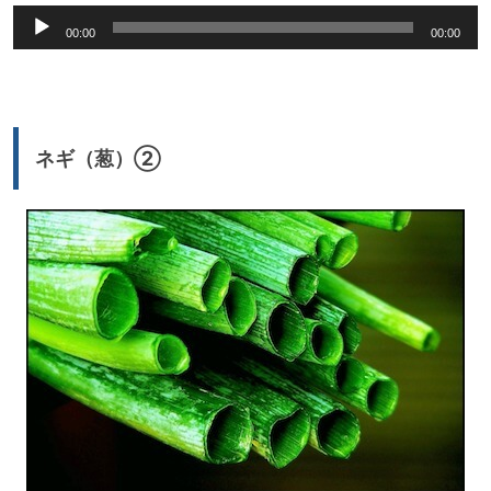
音
00:00
00:00
声
プ
レ
ー
ネギ（葱）②
ヤ
ー