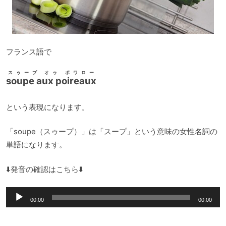
フランス語で
スゥープ オゥ ポワロー
soupe aux poireaux
という表現になります。
「soupe（スゥープ）」は「スープ」という意味の女性名詞の
単語になります。
⬇️発音の確認はこちら⬇️
音
00:00
00:00
声
プ