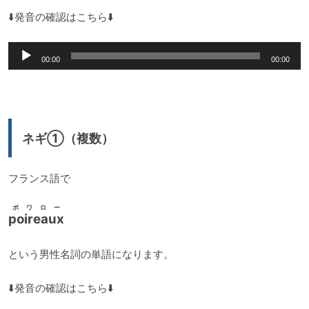
⬇️発音の確認はこちら⬇️
音
00:00
00:00
声
プ
レ
ー
ネギ①（複数）
ヤ
ー
フランス語で
ポワロー
poireaux
という男性名詞の単語になります。
⬇️発音の確認はこちら⬇️