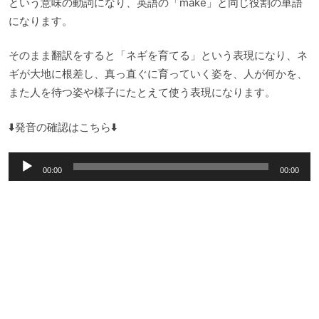
という意味の動詞になり、英語の「make」と同じ役割の単語
になります。
そのまま翻訳をすると「ネギを育てる」という表現になり、ネ
ギが大地に根差し、真っ直ぐに育っていく姿を、人が何かを、
また人を待つ姿や様子にたとえて使う表現になります。
⬇️発音の確認はこちら⬇️
音
00:00
00:00
声
プ
レ
ー
ヤ
ー