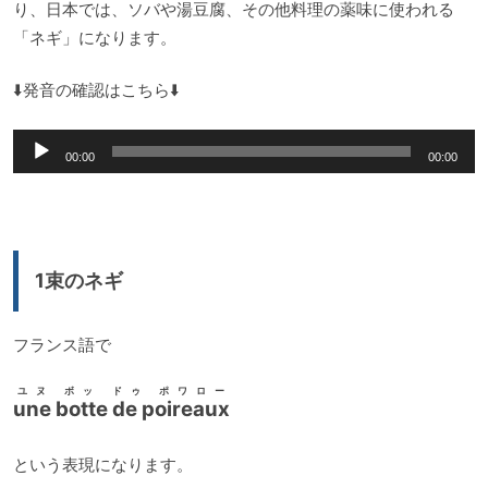
り、日本では、ソバや湯豆腐、その他料理の薬味に使われる
「ネギ」になります。
⬇️発音の確認はこちら⬇️
音
00:00
00:00
声
プ
レ
ー
1束のネギ
ヤ
ー
フランス語で
ユヌ ボッ ドゥ ポワロー
une botte de poireaux
という表現になります。