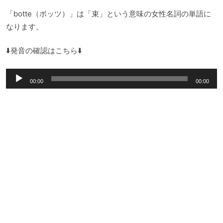
「botte（ボッツ）」は「束」という意味の女性名詞の単語に
なります。
⬇️発音の確認はこちら⬇️
音
00:00
00:00
声
プ
レ
ー
ヤ
ー