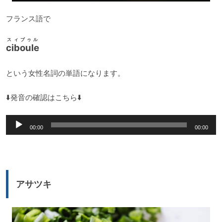
フランス語で
スィブゥル
ciboule
という女性名詞の単語になります。
⬇️発音の確認はこちら⬇️
音
00:00
00:00
声
プ
レ
ー
アサツキ
ヤ
ー