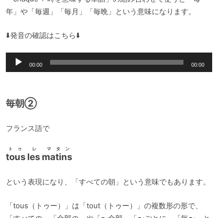
年」や「毎週」「毎月」「毎晩」という意味になります。
⬇️発音の確認はこちら⬇️
音
00:00
00:00
声
プ
レ
毎朝②
ー
ヤ
フランス語で
ー
トゥ レ マタン
tous les matins
という表現になり、「すべての朝」という意味でもあります。
「tous（トゥー）」は「tout（トゥー）」の複数形の形で、