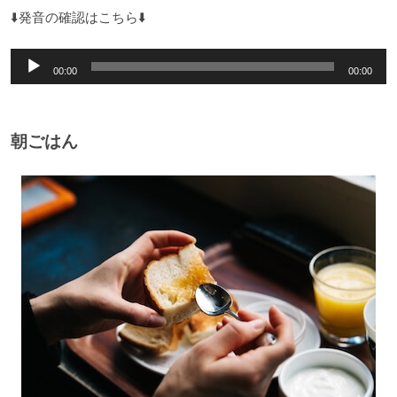
⬇️発音の確認はこちら⬇️
音
00:00
00:00
声
プ
レ
朝ごはん
ー
ヤ
ー