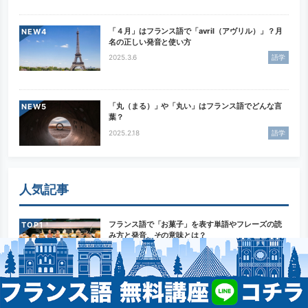
「４月」はフランス語で「avril（アヴリル）」？月
NEW
名の正しい発音と使い方
2025.3.6
語学
「丸（まる）」や「丸い」はフランス語でどんな言
NEW
葉？
2025.2.18
語学
人気記事
フランス語で「お菓子」を表す単語やフレーズの読
TOP
み方と発音、その意味とは？
2020.7.31
語学
「綺麗（きれい）」を表すフランス語の単語や表現
TOP