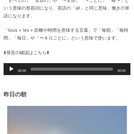
「すべての」「全部の」や「〜全部」「〜ごとに」「毎〜」と
いう意味の形容詞になり、英語の「all」と同じ意味、働きの単
語になります。
「tous + les + 距離や時間を意味する言葉」で「毎朝」「毎時
間」「毎日」や「〜キロごとに」という意味で使います。
⬇️発音の確認はこちら⬇️
音
00:00
00:00
声
プ
レ
昨日の朝
ー
ヤ
ー