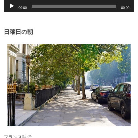
音
00:00
00:00
声
プ
レ
日曜日の朝
ー
ヤ
ー
フランス語で