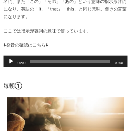
名詞、また「この」「その」「あの」という意味の指示形容詞
になり、英語の「it」「that」「this」と同じ意味、働きの言葉
になります。
ここでは指示形容詞の意味で使っています。
⬇️発音の確認はこちら⬇️
音
00:00
00:00
声
プ
レ
毎朝①
ー
ヤ
ー