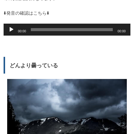
⬇️発音の確認はこちら⬇️
音
00:00
00:00
声
プ
レ
ー
どんより曇っている
ヤ
ー