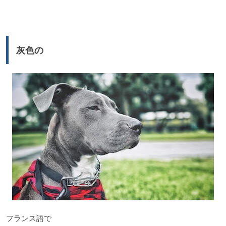
声
プ
レ
ー
灰色の
ヤ
ー
フランス語で