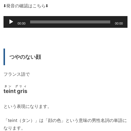
⬇️発音の確認はこちら⬇️
音
00:00
00:00
声
プ
レ
ー
つやのない顔
ヤ
ー
フランス語で
タン グリィ
teint gris
という表現になります。
「teint（タン）」は「顔の色」という意味の男性名詞の単語に
なります。