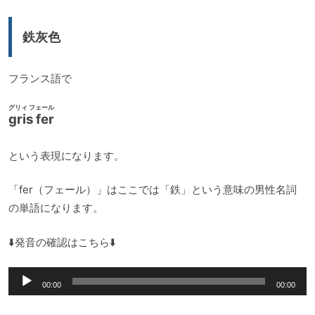
レ
ー
鉄灰色
ヤ
ー
フランス語で
グリィ フェール
gris fer
という表現になります。
「fer（フェール）」はここでは「鉄」という意味の男性名詞
の単語になります。
⬇️発音の確認はこちら⬇️
音
00:00
00:00
声