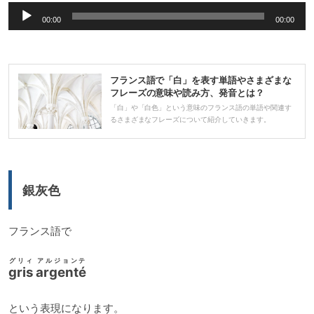
音
ヤ
00:00
00:00
声
ー
プ
レ
フランス語で「白」を表す単語やさまざまな
ー
フレーズの意味や読み方、発音とは？
ヤ
「白」や「白色」という意味のフランス語の単語や関連す
るさまざまなフレーズについて紹介していきます。
ー
銀灰色
フランス語で
グリィ アルジョンテ
gris argenté
という表現になります。