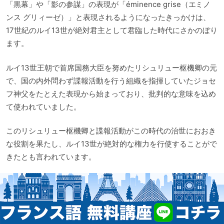
「黒幕」や「影の参謀」の表現が「éminence grise（エミノ
ンス グリィーゼ）」と表現されるようになったきっかけは、
17世紀のルイ13世が絶対君主として君臨した時代にさかのぼり
ます。
ルイ13世王朝で首席国務大臣を努めたリシュリュー枢機卿の元
で、国の内外問わず諜報活動を行う組織を指揮していたジョセ
フ神父をたとえた表現から始まっており、批判的な意味を込め
て使われていました。
このリシュリュー枢機卿と諜報活動がこの時代の治世におおき
な役割を果たし、ルイ13世が絶対的な権力を行使することがで
きたとも言われています。
⬇️発音の確認はこちら⬇️
音
00:00
00:00
声