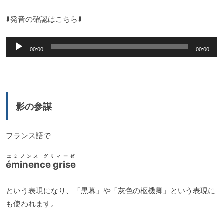
⬇️発音の確認はこちら⬇️
音
00:00
00:00
声
プ
レ
ー
影の参謀
ヤ
ー
フランス語で
エミノンス グリィーゼ
éminence grise
という表現になり、「黒幕」や「灰色の枢機卿」という表現に
も使われます。