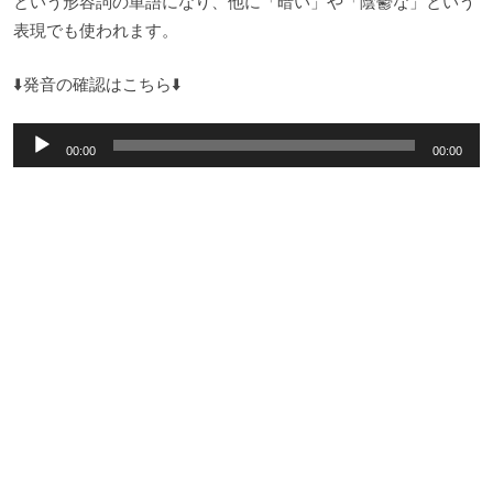
という形容詞の単語になり、他に「暗い」や「陰鬱な」という
表現でも使われます。
⬇️発音の確認はこちら⬇️
音
00:00
00:00
声
プ
レ
ー
ヤ
ー