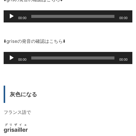
音
00:00
00:00
声
プ
レ
⬇️griseの発音の確認はこちら⬇️
ー
音
ヤ
00:00
00:00
声
ー
プ
レ
ー
灰色になる
ヤ
ー
フランス語で
グリザイェ
grisailler