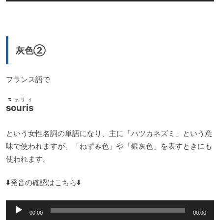
声
プ
レ
ー
灰色②
ヤ
ー
フランス語で
スゥリィ
souris
という女性名詞の単語になり、主に「ハツカネズミ」という意
味で使われますが、「ねずみ色」や「銀灰色」を表すときにも
使われます。
⬇️発音の確認はこちら⬇️
音
00:00
00:00