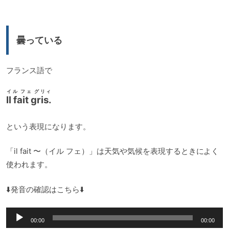
プ
レ
ー
曇っている
ヤ
ー
フランス語で
イル フェ グリィ
Il fait gris.
という表現になります。
「il fait 〜（イル フェ）」は天気や気候を表現するときによく
使われます。
⬇️発音の確認はこちら⬇️
音
00:00
00:00
声