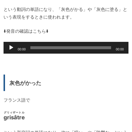
という動詞の単語になり、「灰色がかる」や「灰色に塗る」と
いう表現をするときに使われます。
⬇️発音の確認はこちら⬇️
音
00:00
00:00
声
プ
レ
ー
灰色がかった
ヤ
ー
フランス語で
グリィザートル
grisâtre