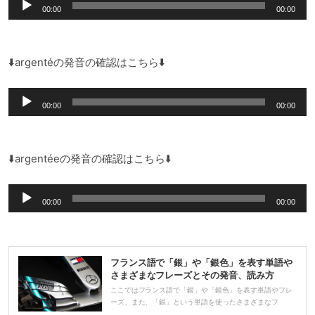
音
00:00
00:00
声
プ
レ
⬇️argentéの発音の確認はこちら⬇️
ー
音
ヤ
00:00
00:00
声
ー
プ
レ
⬇️argentéeの発音の確認はこちら⬇️
ー
音
ヤ
00:00
00:00
声
ー
プ
レ
フランス語で「銀」や「銀色」を表す単語や
ー
さまざまなフレーズとその発音、読み方
ヤ
ここではフランス語で「銀」や「銀色」を表す単語やフレ
ーズ、また、「銀」という単語を使ったさまざまなフ
ー