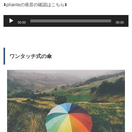
レ
⬇️plianteの発音の確認はこちら⬇️
ー
音
ヤ
00:00
00:00
声
ー
プ
レ
ー
ワンタッチ式の傘
ヤ
ー