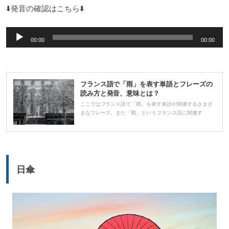
⬇️発音の確認はこちら⬇️
音
00:00
00:00
声
プ
レ
フランス語で「雨」を表す単語とフレーズの
ー
読み方と発音、意味とは？
ヤ
ここではフランス語で「雨」を表す単語や関連するさまざ
まなフレーズ、また「雨」というフランス語に関連す
ー
日傘