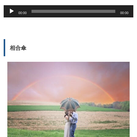
音
00:00
00:00
声
プ
レ
ー
相合傘
ヤ
ー