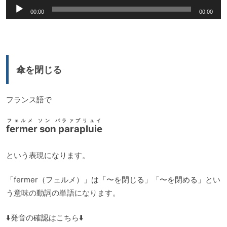
音
00:00
00:00
声
プ
レ
ー
傘を閉じる
ヤ
ー
フランス語で
フェルメ ソン パラァプリュイ
fermer son parapluie
という表現になります。
「fermer（フェルメ）」は「〜を閉じる」「〜を閉める」とい
う意味の動詞の単語になります。
⬇️発音の確認はこちら⬇️