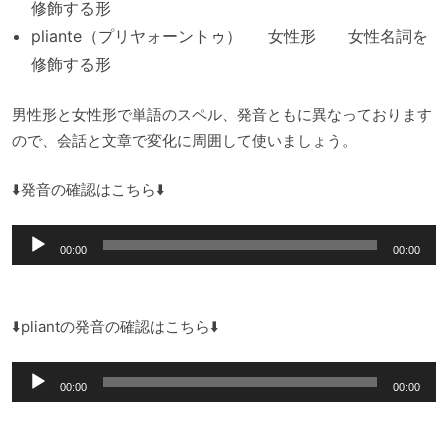
修飾する形
pliante（プリヤォーントゥ） 女性形 女性名詞を
修飾する形
男性形と女性形で単語のスペル、発音ともに異なっております
ので、会話と文章で変化に周囲して使いましょう。
⬇️発音の確認はこちら⬇️
音
00:00
00:00
声
プ
レ
⬇️pliantの発音の確認はこちら⬇️
ー
音
ヤ
00:00
00:00
声
ー
プ