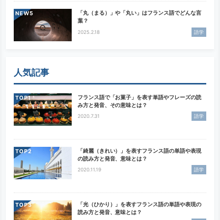
「丸（まる）」や「丸い」はフランス語でどんな言
NEW
葉？
2025.2.18
語学
人気記事
フランス語で「お菓子」を表す単語やフレーズの読
TOP
み方と発音、その意味とは？
2020.7.31
語学
「綺麗（きれい）」を表すフランス語の単語や表現
TOP
の読み方と発音、意味とは？
2020.11.19
語学
「光（ひかり）」を表すフランス語の単語や表現の
TOP
読み方と発音、意味とは？