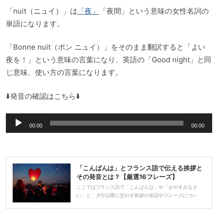
「nuit（ニュイ）」は
「夜」
「夜間」という意味の女性名詞の
単語になります。
「Bonne nuit（ボン ニュイ）」をそのまま翻訳すると「よい
夜を！」という意味の言葉になり、英語の「Good night」と同
じ意味、使い方の言葉になります。
⬇️発音の確認はこちら⬇️
音
00:00
00:00
声
プ
レ
「こんばんは」とフランス語で伝える挨拶と
ー
その発音とは？【厳選16フレーズ】
ヤ
ここではフランス語で「こんばんは」や「おやすみなさ
い」と、夕方以降に交わす挨拶の単語やフレーズについ
ー