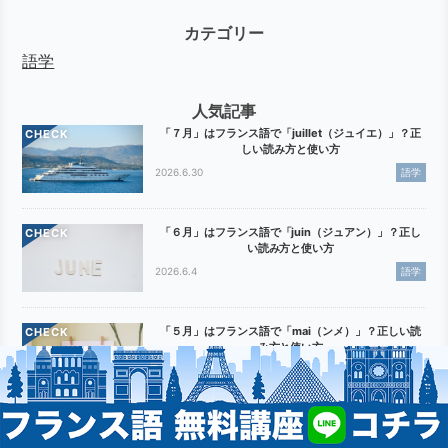
検索
カテゴリー
語学
人気記事
「７月」はフランス語で「juillet（ジュイエ）」？正
CHECK
しい読み方と使い方
2026.6.30
語学
「６月」はフランス語で「juin（ジュアン）」？正し
CHECK
い読み方と使い方
2026.6.4
語学
「５月」はフランス語で「mai（ンメ）」？正しい読
CHECK
み方と使い方
2025.3.25
語学
「４月」はフランス語で「avril（アヴリル）」？月名
CHECK
の正しい発音と使い方