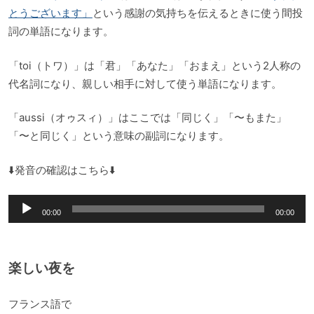
とうございます」
という感謝の気持ちを伝えるときに使う間投
詞の単語になります。
「toi（トワ）」は「君」「あなた」「おまえ」という2人称の
代名詞になり、親しい相手に対して使う単語になります。
「aussi（オゥスィ）」はここでは「同じく」「〜もまた」
「〜と同じく」という意味の副詞になります。
⬇️発音の確認はこちら⬇️
音
00:00
00:00
声
プ
レ
楽しい夜を
ー
ヤ
フランス語で