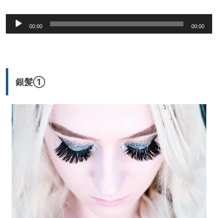
音
00:00
00:00
声
プ
レ
ー
銀髪①
ヤ
ー