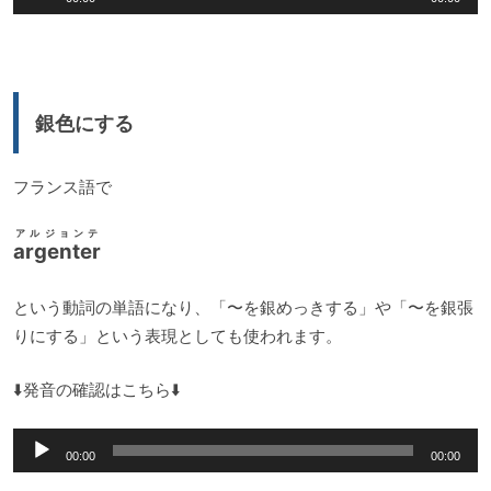
声
ー
プ
レ
ー
銀色にする
ヤ
ー
フランス語で
アルジョンテ
argenter
という動詞の単語になり、「〜を銀めっきする」や「〜を銀張
りにする」という表現としても使われます。
⬇️発音の確認はこちら⬇️
音
00:00
00:00
声