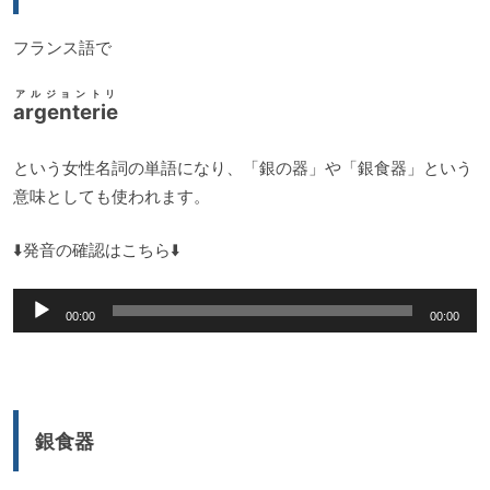
ー
フランス語で
アルジョントリ
argenterie
という女性名詞の単語になり、「銀の器」や「銀食器」という
意味としても使われます。
⬇️発音の確認はこちら⬇️
音
00:00
00:00
声
プ
レ
ー
銀食器
ヤ
ー