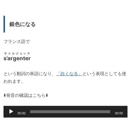
プ
レ
ー
銀色になる
ヤ
ー
フランス語で
サァルジョンテ
s’argenter
という動詞の単語になり、
「白くなる」
という表現としても使
われます。
⬇️発音の確認はこちら⬇️
音
00:00
00:00
声
プ