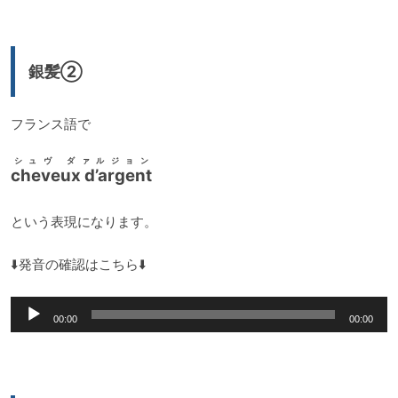
プ
レ
ー
銀髪②
ヤ
ー
フランス語で
シュヴ ダァルジョン
cheveux d’argent
という表現になります。
⬇️発音の確認はこちら⬇️
音
00:00
00:00
声
プ
レ