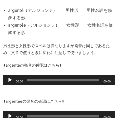
argenté（アルジョンテ） 男性形 男性名詞を修
飾する形
argentée（アルジョンテ） 女性形 女性名詞を修
飾する形
男性形と女性形でスペルは異なりますが発音は同じであるた
め、文章で使うときに変化に注意して使いましょう。
⬇️argentéの発音の確認はこちら⬇️
音
00:00
00:00
声
プ
レ
⬇️argentéeの発音の確認はこちら⬇️
ー
音
ヤ
00:00
00:00