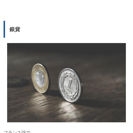
声
プ
レ
ー
銀貨
ヤ
ー
フランス語で