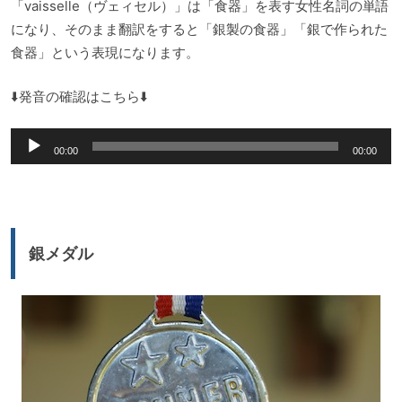
「vaisselle（ヴェィセル）」は「食器」を表す女性名詞の単語
になり、そのまま翻訳をすると「銀製の食器」「銀で作られた
食器」という表現になります。
⬇️発音の確認はこちら⬇️
音
00:00
00:00
声
プ
レ
ー
銀メダル
ヤ
ー