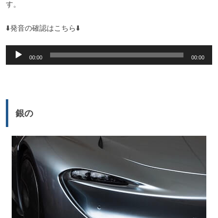
す。
⬇️発音の確認はこちら⬇️
音
00:00
00:00
声
プ
レ
ー
銀の
ヤ
ー