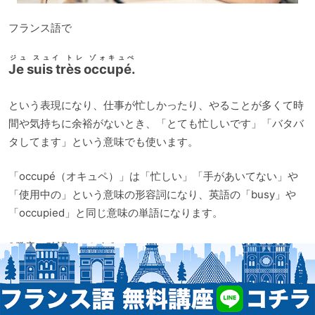
フランス語で
ジュ スュイ トレ ゾォキュぺ
Je suis très occupé.
という表現になり、仕事が忙しかったり、やることが多くて時
間や気持ちに余裕がないとき、「とても忙しいです」「バタバ
タしてます」という意味でも使います。
「occupé（オキュペ）」は「忙しい」「手があいてない」や
「使用中の」という意味の形容詞になり、英語の「busy」や
「occupied」と同じ意味の単語になります。
⬇️発音の確認はこちら⬇️
音
00:00
00:00
声