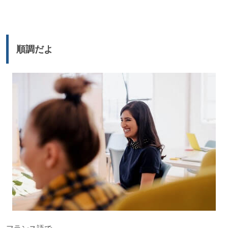
プ
レ
ー
順調だよ
ヤ
ー