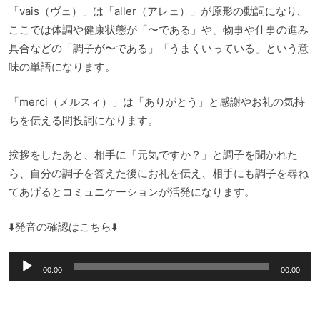
「vais（ヴェ）」は「aller（アレェ）」が原形の動詞になり、
ここでは体調や健康状態が「〜である」や、物事や仕事の進み
具合などの「調子が〜である」「うまくいっている」という意
味の単語になります。
「merci（メルスィ）」は「ありがとう」と感謝やお礼の気持
ちを伝える間投詞になります。
挨拶をしたあと、相手に「元気ですか？」と調子を聞かれた
ら、自分の調子を答えた後にお礼を伝え、相手にも調子を尋ね
てあげるとコミュニケーションが活発になります。
⬇️発音の確認はこちら⬇️
音
00:00
00:00
声
プ