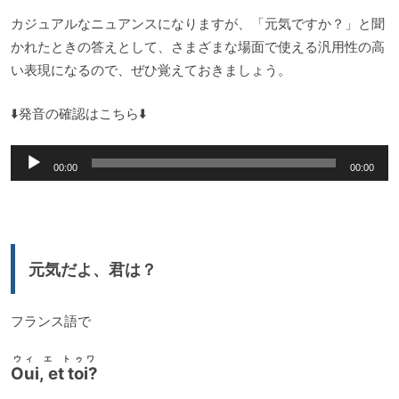
カジュアルなニュアンスになりますが、「元気ですか？」と聞
かれたときの答えとして、さまざまな場面で使える汎用性の高
い表現になるので、ぜひ覚えておきましょう。
⬇️発音の確認はこちら⬇️
音
00:00
00:00
声
プ
レ
ー
元気だよ、君は？
ヤ
ー
フランス語で
ウィ エ トゥワ
Oui, et toi?