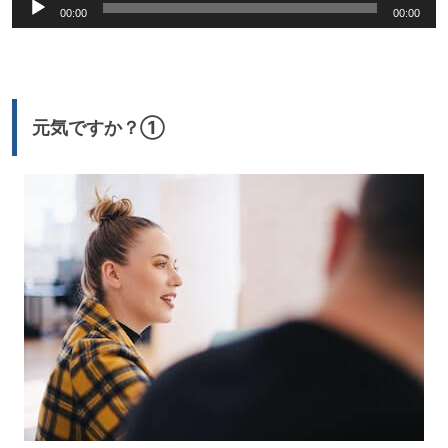
音
00:00
00:00
声
プ
レ
ー
元気ですか？①
ヤ
ー