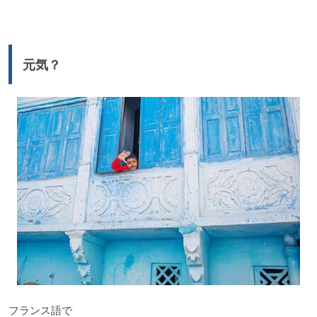
プ
レ
ー
元気？
ヤ
ー
フランス語で