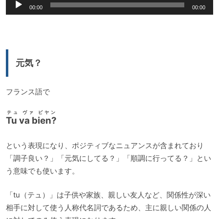
音
00:00
00:00
声
プ
レ
ー
元気？
ヤ
ー
フランス語で
テュ ヴァ ビヤン
Tu va bien?
という表現になり、ポジティブなニュアンスが含まれており
「調子良い？」「元気にしてる？」「順調に行ってる？」とい
う意味でも使います。
「tu（テュ）」は子供や家族、親しい友人など、関係性が深い
相手に対して使う人称代名詞であるため、主に親しい関係の人