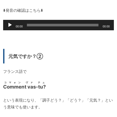
⬇️発音の確認はこちら⬇️
音
00:00
00:00
声
プ
レ
ー
元気ですか？②
ヤ
ー
フランス語で
コマォン ヴァ テュ
Comment vas-tu?
という表現になり、「調子どう？」「どう？」「元気？」とい
う意味でも使います。