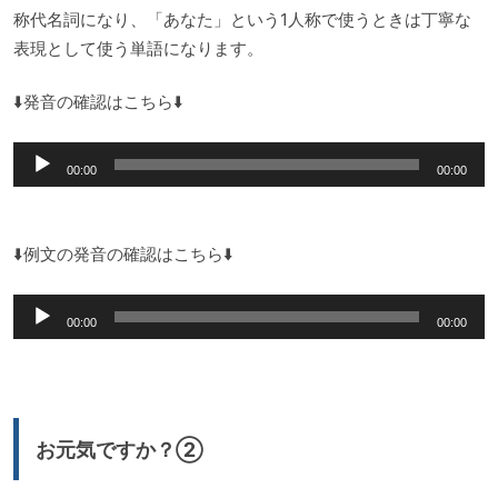
称代名詞になり、「あなた」という1人称で使うときは丁寧な
表現として使う単語になります。
⬇️発音の確認はこちら⬇️
音
00:00
00:00
声
プ
レ
⬇️例文の発音の確認はこちら⬇️
ー
音
ヤ
00:00
00:00
声
ー
プ
レ
ー
お元気ですか？②
ヤ
ー