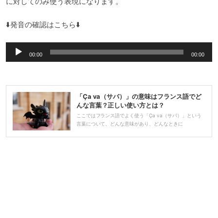
に対してのみ使う表現になります。
⬇️発音の確認はこちら⬇️
音
00:00
00:00
声
プ
レ
「Ça va（サバ）」の意味はフランス語でど
ー
んな言葉？正しい使い方とは？
ヤ
ここではフランス語でよく使う「Ça va（サバ）」という
言葉について、どんな意味があり、どんなときに
ー