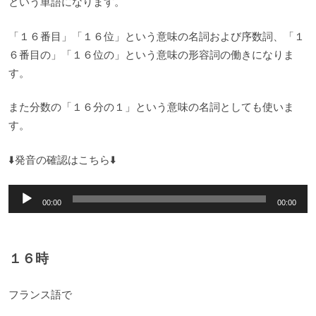
という単語になります。
「１６番目」「１６位」という意味の名詞および序数詞、「１
６番目の」「１６位の」という意味の形容詞の働きになりま
す。
また分数の「１６分の１」という意味の名詞としても使いま
す。
⬇️発音の確認はこちら⬇️
音
00:00
00:00
声
プ
レ
１６時
ー
ヤ
フランス語で
ー