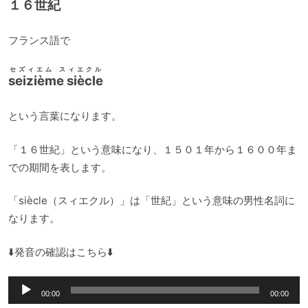
レ
１６世紀
ー
ヤ
フランス語で
ー
セズィエム スィエクル
seizième siècle
という言葉になります。
「１６世紀」という意味になり、１５０１年から１６００年ま
での期間を表します。
「siècle（スィエクル）」は「世紀」という意味の男性名詞に
なります。
⬇️発音の確認はこちら⬇️
音
00:00
00:00
声