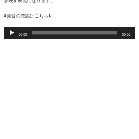
を表す表現になります。
⬇️発音の確認はこちら⬇️
音
00:00
00:00
声
プ
レ
ー
ヤ
ー