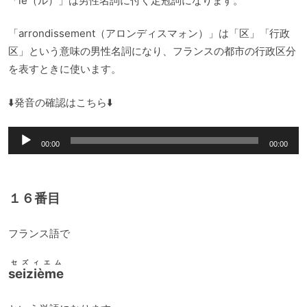
「le（ル）」は男性名詞に付く定冠詞になります。
「arrondissement（アロンディスマォン）」は「区」「行政
区」という意味の男性名詞になり、フランスの都市の行政区分
を表すときに使います。
⬇️発音の確認はこちら⬇️
音
00:00
00:00
声
プ
レ
１６番目
ー
ヤ
フランス語で
ー
セズィエム
seizième