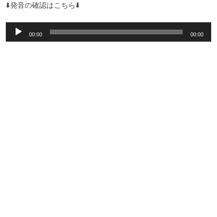
⬇️発音の確認はこちら⬇️
音
00:00
00:00
声
プ
レ
ー
ヤ
ー