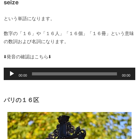
seize
という単語になります。
数字の「１６」や「１６人」「１６個」「１６冊」という意味
の数詞および名詞になります。
⬇️発音の確認はこちら⬇️
音
00:00
00:00
声
プ
レ
パリの１６区
ー
ヤ
ー