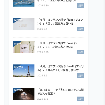
イエ）」？正しい読み方と使い方
2026.6.30
語学
「６月」はフランス語で「juin（ジュア
NEW
ン）」？正しい読み方と使い方
2026.6.4
語学
「５月」はフランス語で「mai（ン
NEW
メ）」？正しい読み方と使い方
2025.3.25
語学
「４月」はフランス語で「avril（アヴリ
NEW
ル）」？月名の正しい発音と使い方
2025.3.6
語学
「丸（まる）」や「丸い」はフランス語
NEW
でどんな言葉？
2025.2.18
語学