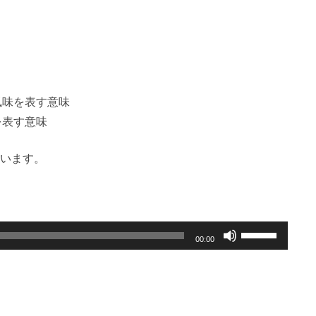
風味を表す意味
を表す意味
います。
ボ
00:00
リ
ュ
ー
ム