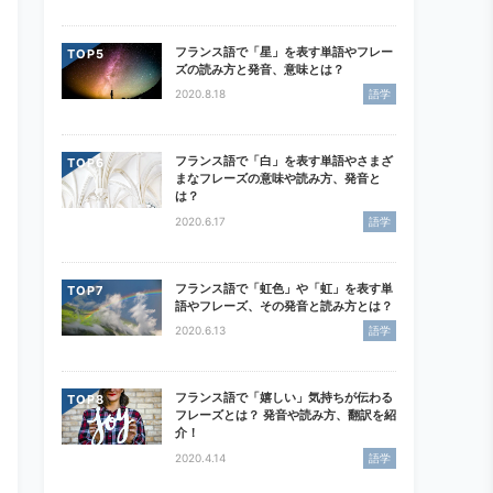
フランス語で「星」を表す単語やフレー
TOP
ズの読み方と発音、意味とは？
2020.8.18
語学
フランス語で「白」を表す単語やさまざ
TOP
まなフレーズの意味や読み方、発音と
は？
2020.6.17
語学
フランス語で「虹色」や「虹」を表す単
TOP
語やフレーズ、その発音と読み方とは？
2020.6.13
語学
フランス語で「嬉しい」気持ちが伝わる
TOP
フレーズとは？ 発音や読み方、翻訳を紹
介！
2020.4.14
語学