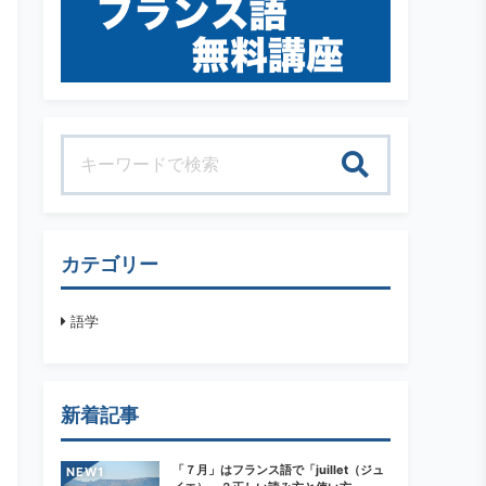
検索
カテゴリー
語学
新着記事
「７月」はフランス語で「juillet（ジュ
NEW