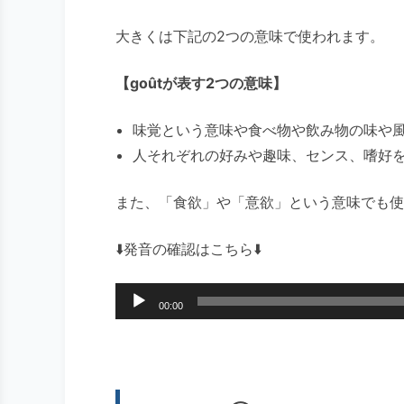
大きくは下記の2つの意味で使われます。
【goûtが表す2つの意味】
味覚という意味や食べ物や飲み物の味や
人それぞれの好みや趣味、センス、嗜好
また、「食欲」や「意欲」という意味でも使
⬇️発音の確認はこちら⬇️
音
00:00
声
プ
レ
ー