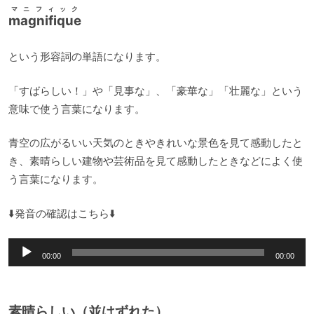
マニフィック
magnifique
という形容詞の単語になります。
「すばらしい！」や「見事な」、「豪華な」「壮麗な」という
意味で使う言葉になります。
青空の広がるいい天気のときやきれいな景色を見て感動したと
き、素晴らしい建物や芸術品を見て感動したときなどによく使
う言葉になります。
⬇️発音の確認はこちら⬇️
音
00:00
00:00
声
プ
レ
素晴らしい（並はずれた）