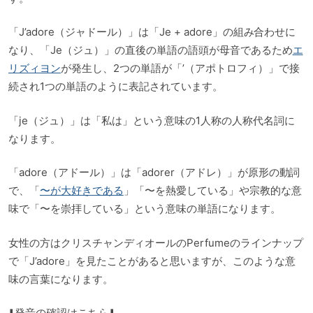
「J’adore（ジャドール）」は「Je + adore」の組み合わせに
なり、「Je（ジュ）」の直後の単語の語頭が母音であるため
エ
リズィヨン
が発生し、2つの単語が「’（アポトロフィ）」で接
続され1つの単語のように表記されています。
「je（ジュ）」は「私は」という意味の1人称の人称代名詞に
なります。
「adore（アドール）」は「adorer（アドレ）」が原形の動詞
で、「
〜が大好きである
」「〜を熱愛している」や宗教的な意
味で「〜を崇拝している」という意味の単語になります。
女性の方はクリスチャンディオールのPerfumeのラインナップ
で「J’adore」を見たことがあると思いますが、このような意
味の言葉になります。
⬇️発音の確認はこちら⬇️