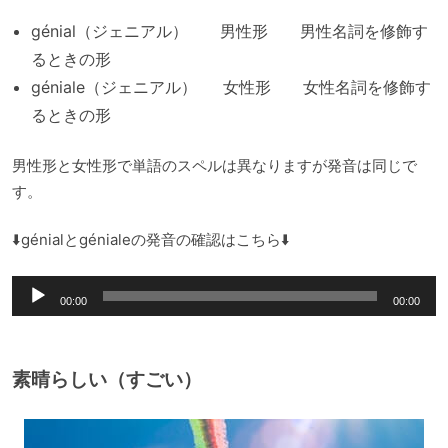
génial（ジェニアル） 男性形 男性名詞を修飾す
るときの形
géniale（ジェニアル） 女性形 女性名詞を修飾す
るときの形
男性形と女性形で単語のスペルは異なりますが発音は同じで
す。
⬇️génialとgénialeの発音の確認はこちら⬇️
音
00:00
00:00
声
プ
レ
素晴らしい（すごい）
ー
ヤ