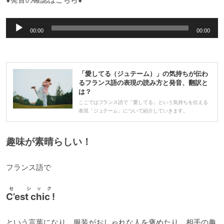
音
00:00
00:00
声
プ
レ
「愛してる（ジュテーム）」の気持ちが伝わ
ー
るフランス語の表現の読み方と発音、翻訳と
は？
ヤ
ここではフランス語で「愛してる」という気持ちを伝える
ー
表現「ジュテーム」について紹介していきます。
趣味が素晴らしい！
フランス語で
セ シック
C’est chic !
という言葉になり、服装がおしゃれな人を褒めたり、相手の趣