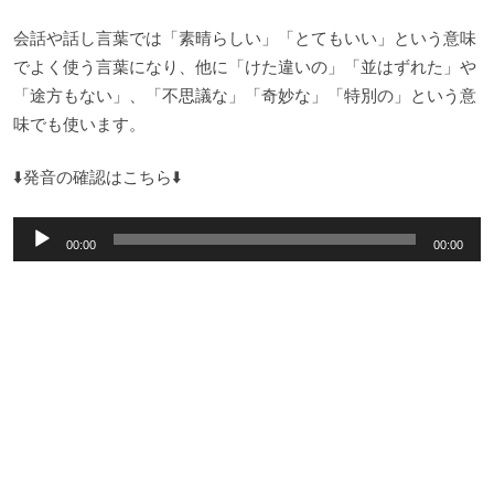
会話や話し言葉では「素晴らしい」「とてもいい」という意味
でよく使う言葉になり、他に「けた違いの」「並はずれた」や
「途方もない」、「不思議な」「奇妙な」「特別の」という意
味でも使います。
⬇️発音の確認はこちら⬇️
音
00:00
00:00
声
プ
レ
ー
ヤ
ー