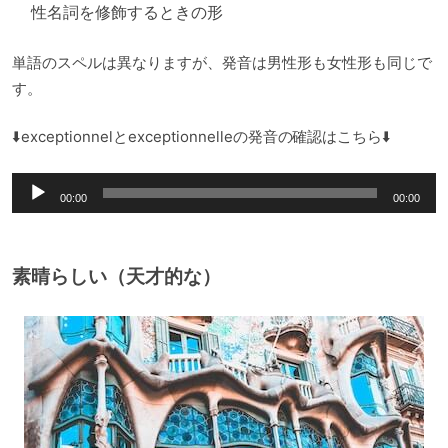
性名詞を修飾するときの形
単語のスペルは異なりますが、発音は男性形も女性形も同じで
す。
⬇️exceptionnelとexceptionnelleの発音の確認はこちら⬇️
音
00:00
00:00
声
プ
レ
素晴らしい（天才的な）
ー
ヤ
ー