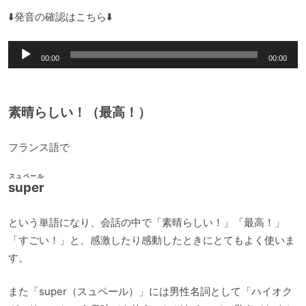
⬇️発音の確認はこちら⬇️
音
00:00
00:00
声
プ
レ
素晴らしい！（最高！）
ー
ヤ
フランス語で
ー
スュペール
super
という単語になり、会話の中で「素晴らしい！」「最高！」
「すごい！」と、感激したり感動したときにとてもよく使いま
す。
また「super（スュペール）」には男性名詞として「ハイオク