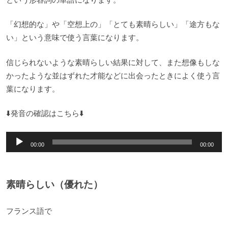
「幻想的な」や「空想上の」「とても素晴らしい」「途方もな
い」という意味で使う言葉になります。
信じられないような素晴らしい結果に対して、また想像もしな
かったような並はずれた才能などに出会ったときによく使う言
葉になります。
⬇️発音の確認はこちら⬇️
音
00:00
00:00
声
プ
レ
素晴らしい（優れた）
ー
ヤ
フランス語で
ー