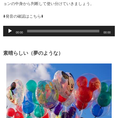
ョンの中身から判断して使い分けていきましょう。
⬇️発音の確認はこちら⬇️
音
00:00
00:00
声
プ
レ
素晴らしい（夢のような）
ー
ヤ
ー