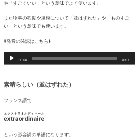
や「すごくいい」という意味でよく使います。
また物事の程度や規模について「並はずれた」や「ものすご
い」という意味でも使います。
⬇️発音の確認はこちら⬇️
音
00:00
00:00
声
プ
レ
素晴らしい（並はずれた）
ー
ヤ
フランス語で
ー
エクストラオルディネール
extraordinaire
という形容詞の単語になります。