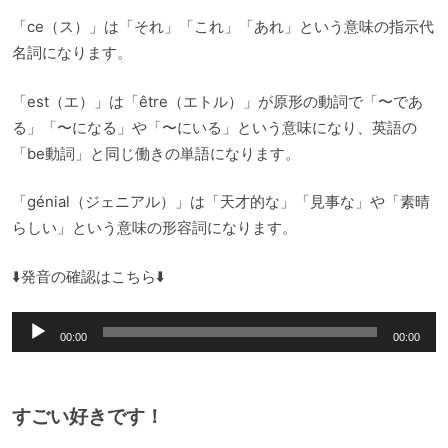
「ce（ス）」は「それ」「これ」「あれ」という意味の指示代
名詞になります。
「est（エ）」は「être（エトル）」が原形の動詞で「〜であ
る」「〜になる」や「〜にいる」という意味になり、英語の
「be動詞」と同じ働きの単語になります。
「génial（ジェニアル）」は「天才的な」「見事な」や「素晴
らしい」という意味の形容詞になります。
⬇️発音の確認はこちら⬇️
音
00:00
00:00
声
プ
レ
すごい好きです！
ー