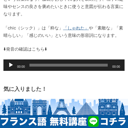
味やセンスの良さを褒めたいときに使うと意図が伝わる言葉に
なります。
「chic（シック）」は「粋な」
「しゃれた」
や「素敵な」「素
晴らしい」「感じのいい」という意味の形容詞になります。
⬇️発音の確認はこちら⬇️
音
00:00
00:00
声
プ
レ
気に入りました！
ー
ヤ
ー