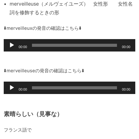
merveilleuse（メルヴェイユーズ） 女性形 女性名
詞を修飾するときの形
⬇️merveilleuxの発音の確認はこちら⬇️
音
00:00
00:00
声
プ
レ
⬇️merveilleuseの発音の確認はこちら⬇️
ー
音
ヤ
00:00
00:00
声
ー
プ
レ
素晴らしい（見事な）
ー
ヤ
フランス語で
ー