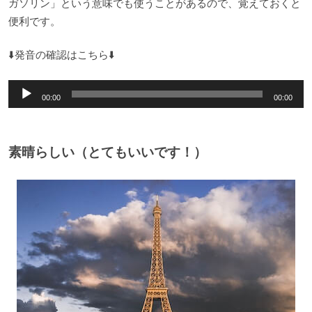
ガソリン」という意味でも使うことがあるので、覚えておくと
便利です。
⬇️発音の確認はこちら⬇️
音
00:00
00:00
声
プ
レ
素晴らしい（とてもいいです！）
ー
ヤ
ー